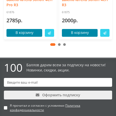
Pro R3
R3
61876
61875
2785р.
2000р.
В корзину
В корзину
100
Баллов дарим всем за подписку на новости!
Новинки, скидки, акции.
Оформить подписку
Я прочитал и согласен с условиями
Политика
конфиденциальности