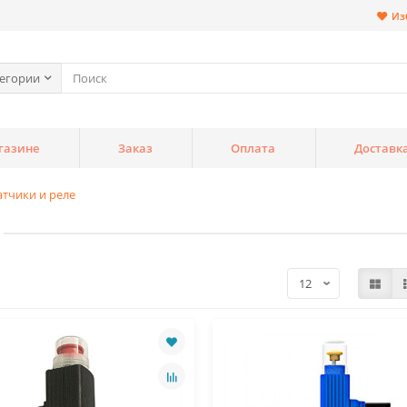
Из
тегории
газине
Заказ
Оплата
Доставк
атчики и реле