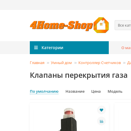
Все ка
Категории
О ма
Главная
Умный дом
Контроллер Счетчиков
Д
Клапаны перекрытия газа
По умолчанию
Название
Цена
Модель