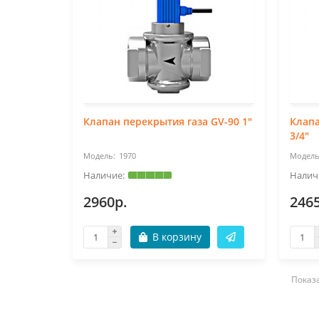
Клапан перекрытия газа GV-90 1"
Клапа
3/4"
1970
2960р.
246
В корзину
Показа