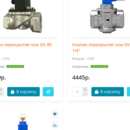
н перекрытия газа GV-80
Клапан перекрытия газа GV
1/4"
2103
1978
9р.
4445р.
В корзину
В корзину