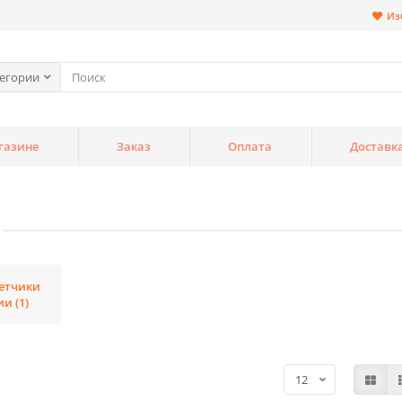
Из
тегории
газине
Заказ
Оплата
Доставк
етчики
и (1)