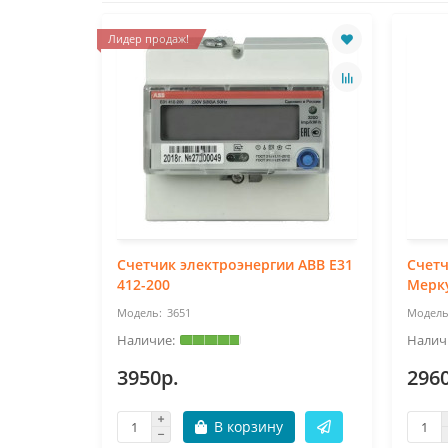
Лидер продаж!
Счетчик электроэнергии ABB E31
Счетч
412-200
Мерк
3651
3950р.
296
В корзину