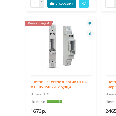
В корзину
Лидер продаж!
Счетчик электроэнергии НЕВА
Счетч
МТ 105 1S0 220V 5(40)A
Энерг
3824
1673р.
246