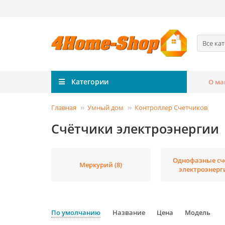
Все ка
Категории
О ма
Главная
Умный дом
Контроллер Счетчиков
Счётчики электроэнергии
Однофазные сч
Меркурий (8)
электроэнерги
По умолчанию
Название
Цена
Модель