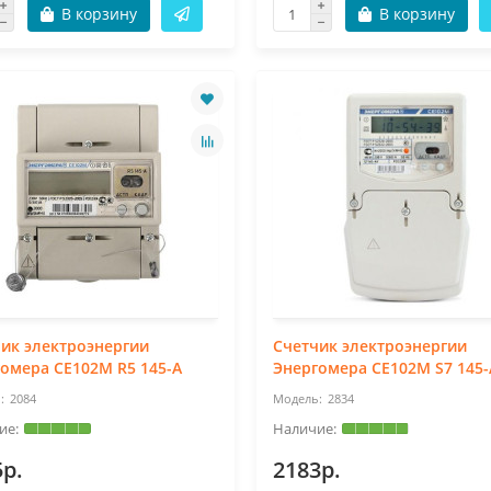
В корзину
В корзину
ик электроэнергии
Счетчик электроэнергии
омера CE102M R5 145-A
Энергомера CE102M S7 145
2084
2834
5р.
2183р.