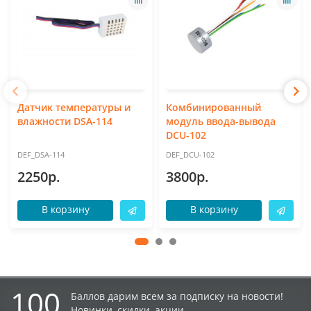
Датчик температуры и
Комбинированный
влажности DSA-114
модуль ввода-вывода
DCU-102
DEF_DSA-114
DEF_DCU-102
2250р.
3800р.
В корзину
В корзину
100
Баллов дарим всем за подписку на новости!
Новинки, скидки, акции.