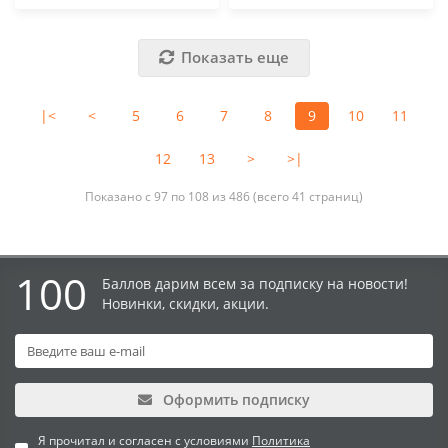
Показать еще
|<
<
5
6
7
8
9
10
11
12
13
>
>|
Показано с 97 по 108 из 486 (всего 41 страниц)
100
Баллов дарим всем за подписку на новости!
Новинки, скидки, акции.
Оформить подписку
Я прочитал и согласен с условиями
Политика