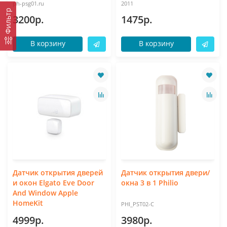
ph-psg01.ru
2011
Фильтр
3200р.
1475р.
В корзину
В корзину
Датчик открытия дверей
Датчик открытия двери/
и окон Elgato Eve Door
окна 3 в 1 Philio
And Window Apple
HomeKit
PHI_PST02-C
4999р.
3980р.