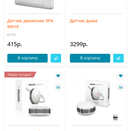
Датчик движения ЭРА
Датчик дыма
MD10
61751
415р.
3299р.
В корзину
В корзину
Лидер продаж!