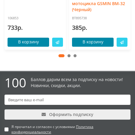
мотоцикла GSMIN BM-32
(Черный)
106853
BT895738
733р.
385р.
В корзину
В корзину
100
Баллов дарим всем за подписку на новости!
Новинки, скидки, акции.
Оформить подписку
Я прочитал и согласен с условиями
Политика
конфиденциальности