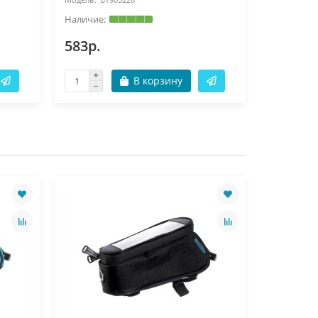
583р.
583р.
В корзину