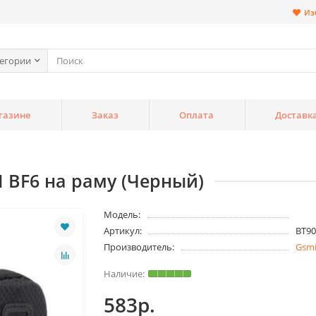
Из
тегории
газине
Заказ
Оплата
Доставк
 BF6 на раму (Черный)
Модель:
Артикул:
BT90
Производитель:
Gsm
583р.