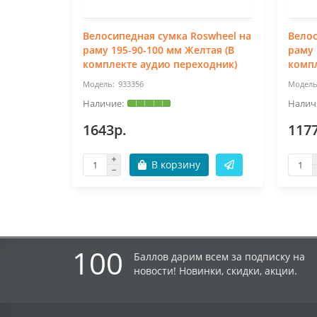
Велосипедная сумка Roswheel на
Велос
раму 195-90-100 мм Желтая (В
раму 
комплекте аудио переходник)
компл
933356
1643р.
117
В корзину
100
Баллов дарим всем за подписку на
новости! Новинки, скидки, акции.