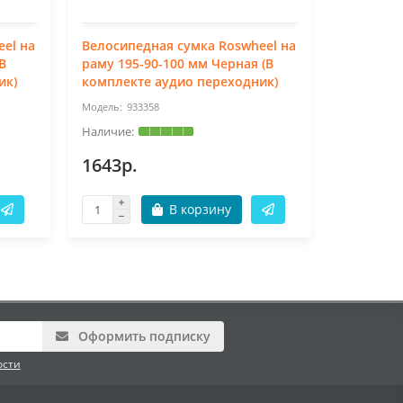
el на
Велосипедная сумка Roswheel на
Велосипе
В
раму 195-90-100 мм Черная (В
солнечно
ик)
комплекте аудио переходник)
х диодна
933358
BT
1643р.
782р.
В корзину
Оформить подписку
ости