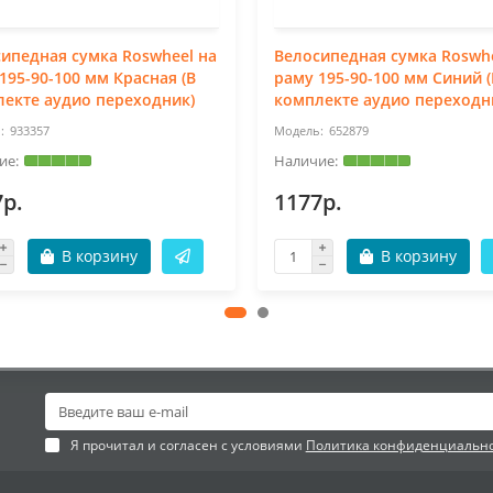
ипедная сумка Roswheel на
Велосипедная сумка Roswhe
195-90-100 мм Красная (В
раму 195-90-100 мм Синий (
екте аудио переходник)
комплекте аудио переходн
933357
652879
7р.
1177р.
В корзину
В корзину
Я прочитал и согласен с условиями
Политика конфиденциальн