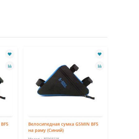
 BF5
Велосипедная сумка GSMIN BF5
Велосипе
на раму (Синий)
на раму 
BT903228
BT