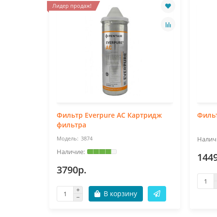
Лидер продаж!
Фильтр Everpure AC Картридж
Филь
фильтра
3874
144
3790р.
В корзину