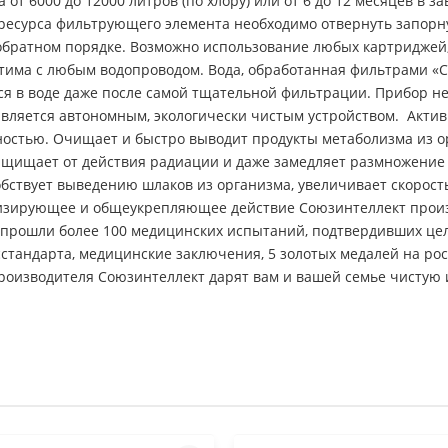
т 6000 до 12000 литров (по хлору) или от 6 до 12 месяцев в 
 ресурса фильтрующего элемента необходимо отвернуть запорн
обратном порядке. Возможно использование любых картриджей,
тима с любым водопроводом. Вода, обработанная фильтрами «
я в воде даже после самой тщательной фильтрации. Прибор не
Является автономным, экологически чистым устройством. Акти
остью. Очищает и быстро выводит продукты метаболизма из ор
защищает от действия радиации и даже замедляет размножение 
бствует выведению шлаков из организма, увеличивает скорост
низирующее и общеукрепляющее действие Союзинтеллект произ
т прошли более 100 медицинских испытаний, подтвердивших ц
стандарта, медицинские заключения, 5 золотых медалей на рос
роизводителя Союзинтеллект дарят вам и вашей семье чистую и