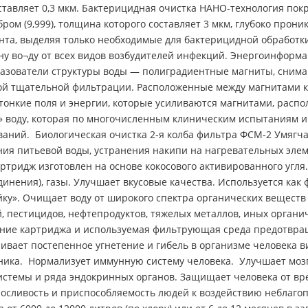
оставляет 0,3 мкм. Бактерицидная очистка НАНО-технология по
м (9,999), толщина которого составляет 3 мкм, глубоко прони
та, выделяя только необходимые для бактерицидной обработки
 во¬ду от всех видов возбудителей инфекций. Энергоинформа
азователи структуры воды — полиградиентные магниты, сни
амой тщательной фильтрации. Расположенные между магнитами к
тонкие поля и энергии, которые усиливаются магнитами, расп
» воду, которая по многочисленным клиническим испытаниям им
аний. Биологическая очистка 2-я колба фильтра ФСМ-2 Умягч
я питьевой воды, устранения накипи на нагревательных элеме
ртридж изготовлен на основе кокосового активированного угля.
инения), газы. Улучшает вкусовые качества. Используется как
йку». Очищает воду от широкого спектра органических вещест
, пестицидов, нефтепродуктов, тяжелых металлов, иных органи
оение картриджа и используемая фильтрующая среда предотвр
вает постепенное угнетение и гибель в организме человека ви
ика. Нормализует иммунную систему человека. Улучшает моз
истемы и ряда эндокринных органов. Защищает человека от вр
ыносливость и приспособляемость людей к воздействию неблаг