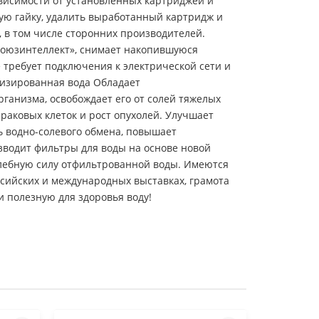
зависимости от установленных картриджей и
ую гайку, удалить выработанный картридж и
 в том числе сторонних производителей.
Союзинтеллект», снимает накопившуюся
 требует подключения к электрической сети и
визированная вода Обладает
ганизма, освобождает его от солей тяжелых
раковых клеток и рост опухолей. Улучшает
ь водно-солевого обмена, повышает
водит фильтры для воды на основе новой
елебную силу отфильтрованной воды. Имеются
сийских и международных выставках, грамота
 полезную для здоровья воду!