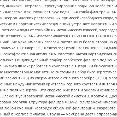
ти, аммиака, нитратов. Структурирование воды 2-я колба фил
льных элементах. Улучшает вкус воды. 3-я колба фильтра ФСМ-
 и неорганических растворенных примесей (свободного хлора, 
ческих и неорганических соединений), устраняет неприятный з
и питьевой воды от тончайших механических взвесей, хлорсоде
интеллект» ФСМ-2 изготавливаются НТК «СОЮЗИНТЕЛЛЕКТ» в со
ончайших механических взвесей, патогенных болезнетворных о
алочка 100; Хлор 99,9; Железо 95; Цезий 94; Свинец 99; Кадми
сокоэффективная активная многоступенчатая картриджная си
озможен индивидуальный подбор сорбентов фильтра под конкр
в. Фильтр ФСМ-2 работает в комплекте с янтарным биомагнитн
е многополярные магнитные системы и набор биоэнергетичес
ий элемент (ФЭ) из сверхчистого активного серебра (9,999), в
нные между магнитами кристаллы горного хрусталя и янтаря к
нкие поля и энергии. Эти сверхтонкие поля и энергии усилив
. Элемент ультратонкой механической очистки 3. Корпус 4. Др
вированного угля Структура фильтра ФСМ-2 Ультрамеханическа
или любой сменный картридж объемной фильтрации. Разработа
ный в корпусе фильтра. Струна — мембрана дает непревзойд