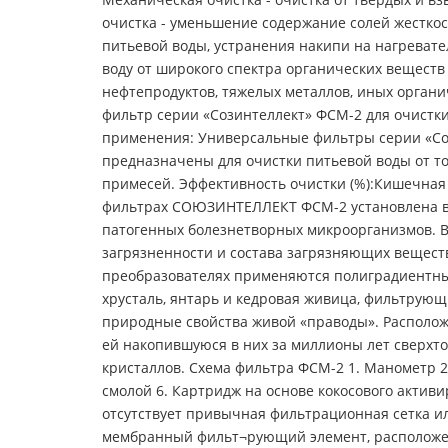
очистка - уменьшение содержание солей жесткос
питьевой воды, устранения накипи на нагревате
воду от широкого спектра органических веществ
нефтепродуктов, тяжелых металлов, иных органи
фильтр серии «Созинтеллект» ФСМ-2 для очистк
применения: Универсальные фильтры серии «Соз
предназначены для очистки питьевой воды от т
примесей. Эффективность очистки (%):Кишечная п
фильтрах СОЮЗИНТЕЛЛЕКТ ФСМ-2 установлена вы
патогенных болезнетворных микроорганизмов. В
загрязненности и состава загрязняющих вещест
преобразователях применяются полиградиентны
хрусталь, янтарь и кедровая живица, фильтрующ
природные свойства живой «праводы». Расположе
ей накопившуюся в них за миллионы лет сверхто
кристаллов. Схема фильтра ФСМ-2 1. Манометр 2
смолой 6. Картридж на основе кокосового акти
отсутствует привычная фильтрационная сетка 
мембранный фильт¬рующий элемент, расположен