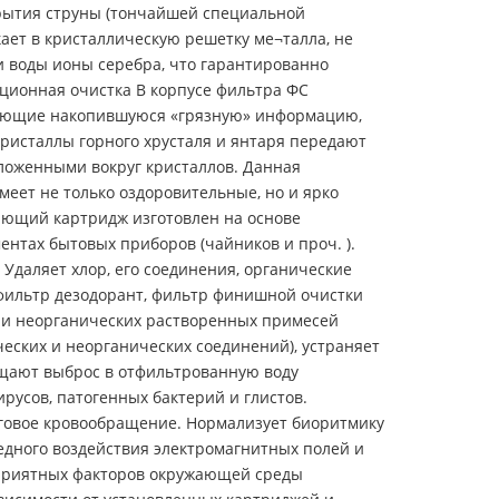
крытия струны (тончайшей специальной
кает в кристаллическую решетку ме¬талла, не
 воды ионы серебра, что гарантированно
ционная очистка В корпусе фильтра ФС
мающие накопившуюся «грязную» информацию,
ристаллы горного хрусталя и янтаря передают
оложенными вокруг кристаллов. Данная
еет не только оздоровительные, но и ярко
ающий картридж изготовлен на основе
нтах бытовых приборов (чайников и проч. ).
 Удаляет хлор, его соединения, органические
 фильтр дезодорант, фильтр финишной очистки
в и неорганических растворенных примесей
ческих и неорганических соединений), устраняет
ащают выброс в отфильтрованную воду
русов, патогенных бактерий и глистов.
говое кровообращение. Нормализует биоритмику
едного воздействия электромагнитных полей и
оприятных факторов окружающей среды