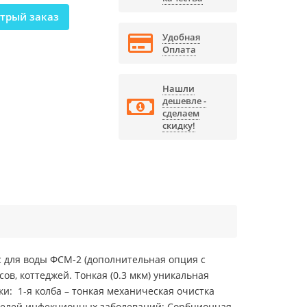
трый заказ
Удобная
Оплата
Нашли
дешевле -
сделаем
скидку!
с для воды ФСМ-2 (дополнительная опция с
ов, коттеджей. Тонкая (0.3 мкм) уникальная
и: 1-я колба – тонкая механическая очистка
дителей инфекционных заболеваний; Сорбционная