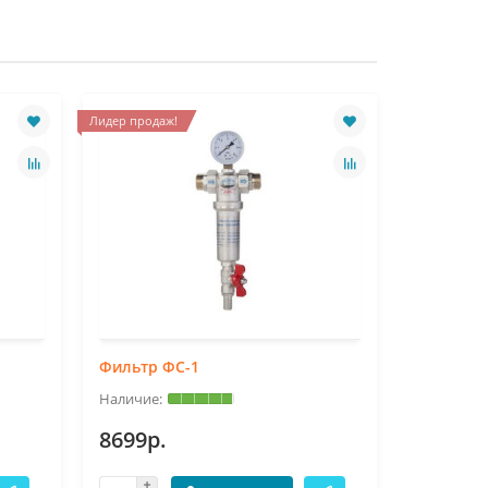
Лидер продаж!
Фильтр ФС-1
Структур
8699р.
14999р