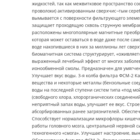
жидкостей, так как межвитковое пространство с
проволоки) активированным сверхчис¬тым серебро
вымывается с поверхности фильтрующего элемен
защищает проходящую сквозь струнную мембрану
расположены многополярные магнитные преобр
которая может оставаться в воде даже после с
воде накопившиеся в них за миллионы лет сверх
биомагнитная система структурирует, «оживляет
выраженный лечебный эффект от многих заболев
ионообменной смолы. Предназначен для умягчени
Улучшает вкус воды. 3-я колба фильтра ФСМ-2 Ка
вещества и некоторые металлы (бензольные соед
воды на последней ступени систем типа «под мо
(свободного хлора, хлорорганических соединений
неприятный запах воды, улучшает ее вкус. Стр
абсорбированных ранее загрязнителей. Обеспечи
Способствует нормализации микрофлоры кишечн
работы головного мозга, центральной нервной с
техногенного «смога». Улучшает настроение, в