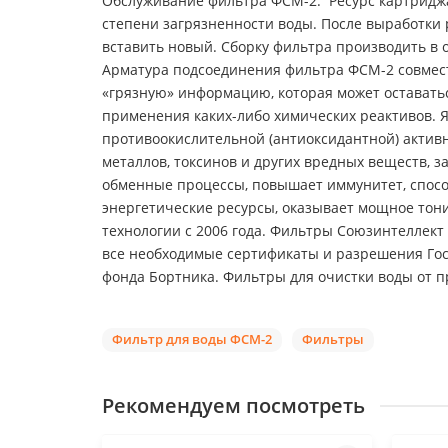
Обслуживание фильтра ФСМ-2: Ресурс картриджа о
степени загрязненности воды. После выработки
вставить новый. Сборку фильтра производить в 
Арматура подсоединения фильтра ФСМ-2 совмес
«грязную» информацию, которая может оставатьс
применения каких-либо химических реактивов. 
противоокислительной (антиоксидантной) активн
металлов, токсинов и других вредных веществ, 
обменные процессы, повышает иммунитет, спосо
энергетические ресурсы, оказывает мощное то
технологии с 2006 года. Фильтры Союзинтеллек
все необходимые сертификаты и разрешения Гос
фонда Бортника. Фильтры для очистки воды от п
Фильтр для воды ФСМ-2
Фильтры
Рекомендуем посмотреть