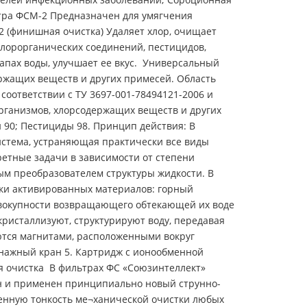
ьтра ФСМ-2 Предназначен для умягчения
2 (финишная очистка) Удаляет хлор, очищает
хлорорганических соединений, пестицидов,
апах воды, улучшает ее вкус. Универсальный
ржащих веществ и других примесей. Область
ответствии с ТУ 3697-001-78494121-2006 и
рганизмов, хлорсодержащих веществ и других
й 90; Пестициды 98. Принцип действия: В
стема, устраняющая практически все виды
етные задачи в зависимости от степени
ым преобразователем структуры жидкости. В
ки активированных материалов: горный
 совокупности возвращающего обтекающей их воде
ристаллизуют, структурируют воду, передавая
аются магнитами, расположенными вокруг
енажный кран 5. Картридж с ионообменной
я очистка В фильтрах ФС «Союзинтеллект»
н и применен принципиально новый струнно-
енную тонкость ме¬ханической очистки любых