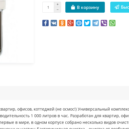
Быс
В корзину
квартир, офисов, коттеджей (не осмос!) Универсальный комплек
одительность 1 000 литров в час. Разработан для квартир, офис
ервые в мире, в одном корпусе собрано несколько видов очистк
звешенных частиц; Бактерицидная очистка - очистка от возбу