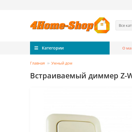
Все ка
Категории
О ма
Главная
Умный дом
Встраиваемый диммер Z-Wav