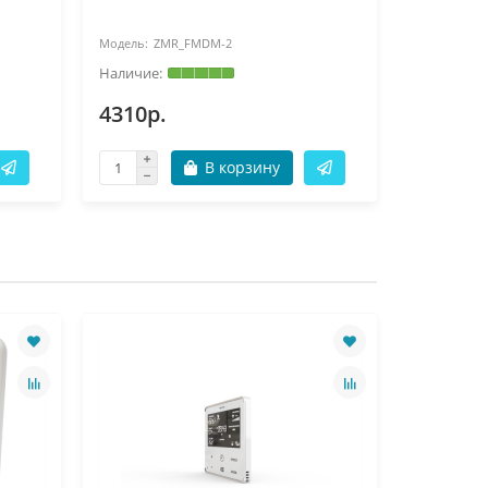
ZMR_FMDM-2
14
4310р.
10080р
В корзину