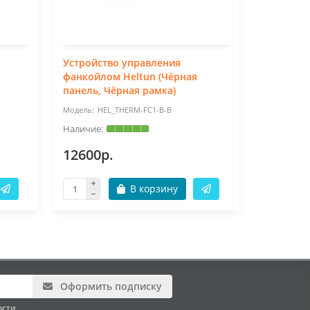
Устройство управления
Термоста
фанкойлом Heltun (Чёрная
(Белая п
панель, Чёрная рамка)
рамка)
HEL_THERM-FC1-B-B
HE
12600р.
12600р
В корзину
Оформить подписку
ости