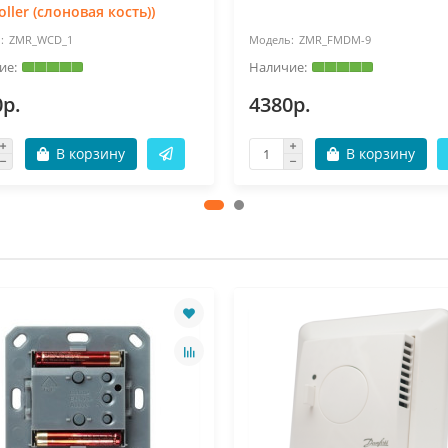
oller (слоновая кость))
ZMR_WCD_1
ZMR_FMDM-9
0р.
4380р.
В корзину
В корзину