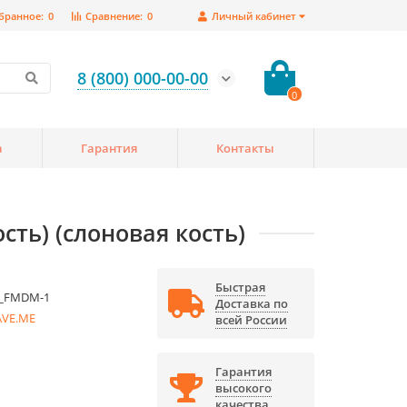
бранное:
0
Сравнение:
0
Личный кабинет
8 (800) 000-00-00
0
а
Гарантия
Контакты
ть) (слоновая кость)
Быстрая
_FMDM-1
Доставка по
AVE.ME
всей России
Гарантия
высокого
качества