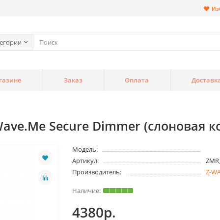
Из
тегории
газине
Заказ
Оплата
Доставк
e.Me Secure Dimmer (слоновая кос
Модель:
Артикул:
ZMR
Производитель:
Z-W
4380р.