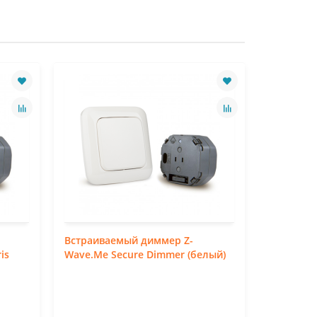
Встраиваемый диммер Z-
Пневмосо
is
Wave.Me Secure Dimmer (белый)
белый, ч