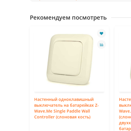
Рекомендуем посмотреть
ета:
Настенный одноклавишный
Наст
я кость)
выключатель на батарейках Z-
выклю
Wave.Me Single Paddle Wall
Wave.
Controller (слоновая кость)
(слон
двух
батар