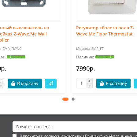
енный выключатель на
Регулятор тёплого пола Z-
ейках Z-Wave.Me Wall
Wave.Me Floor Thermostat
oller
ZMR_FMWC
ZMR_FT
0р.
7990р.
В корзину
В корзину
Я прочитал и согласен с условиями
Политика конфиденциальн