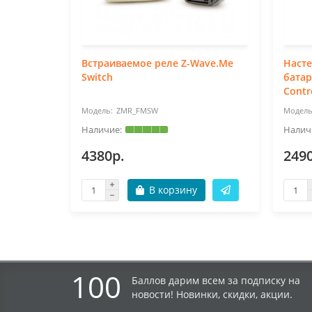
Встраиваемое реле Z-Wave.Me
Наст
Switch
батар
Contr
ZMR_FMSW
4380р.
249
В корзину
100
Баллов дарим всем за подписку на
новости! Новинки, скидки, акции.