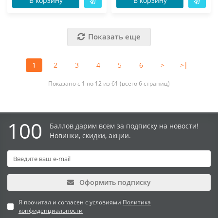
В корзину
В корзину
Показать еще
1
2
3
4
5
6
>
>|
Показано с 1 по 12 из 61 (всего 6 страниц)
100
Баллов дарим всем за подписку на новости!
Новинки, скидки, акции.
Оформить подписку
Я прочитал и согласен с условиями
Политика
конфиденциальности