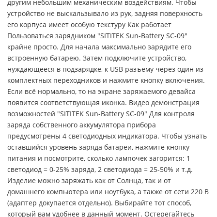
другим небольшим механическим воздействиям. Чтобы
устройство не выскальзывало из рук, задняя поверхность
его корпуса имеет особую текстуру Как работает
Пользоваться зарядником "SITITEK Sun-Battery SC-09"
крайне просто. Для начала максимально зарядите его
встроенную батарею. Затем подключите устройство,
нуждающееся в подзарядке, к USB разъему через один из
комплектных переходников и нажмите кнопку включения.
Если всё нормально, то на экране заряжаемого девайса
появится соответствующая иконка. Видео демонстрация
возможностей "SITITEK Sun-Battery SC-09" Для контроля
заряда собственного аккумулятора прибора
предусмотрены 4 светодиодных индикатора. Чтобы узнать
оставшийся уровень заряда батареи, нажмите кнопку
питания и посмотрите, сколько лампочек загорится: 1
светодиод = 0-25% заряда, 2 светодиода = 25-50% и т.д.
Изделие можно заряжать как от Солнца, так и от
домашнего компьютера или ноутбука, а также от сети 220 В
(адаптер докупается отдельно). Выбирайте тот способ,
который вам удобнее в данный момент. Остерегайтесь