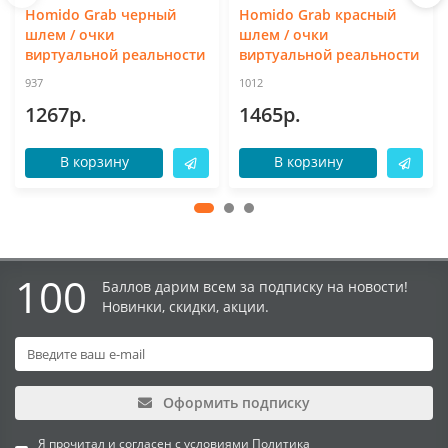
Homido Grab черный
Homido Grab красный
шлем / очки
шлем / очки
виртуальной реальности
виртуальной реальности
937
1012
1267р.
1465р.
В корзину
В корзину
100
Баллов дарим всем за подписку на новости!
Новинки, скидки, акции.
Оформить подписку
Я прочитал и согласен с условиями
Политика