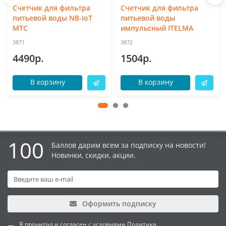
Счетчик для фильтра
Счетчик для фильтра
питьевой воды NB-IoT
питьевой воды
МТС
импульсный ITELMA
3871
3872
4490р.
1504р.
В корзину
В корзину
100
Баллов дарим всем за подписку на новости!
Новинки, скидки, акции.
Оформить подписку
Я прочитал и согласен с условиями
Политика