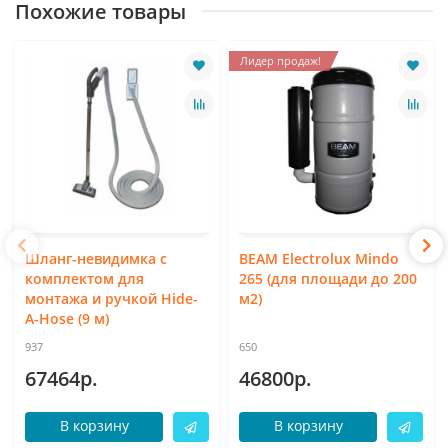
Похожие товары
Лидер продаж!
Шланг-невидимка с
BEAM Electrolux Mindo
комплектом для
265 (для площади до 200
монтажа и ручкой Hide-
м2)
A-Hose (9 м)
937
650
67464р.
46800р.
В корзину
В корзину