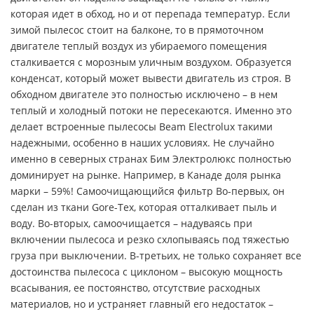
которая идет в обход, но и от перепада температур. Если
зимой пылесос стоит на балконе, то в прямоточном
двигателе теплый воздух из убираемого помещения
сталкивается с морозным уличным воздухом. Образуется
конденсат, который может вывести двигатель из строя. В
обходном двигателе это полностью исключено – в нем
теплый и холодный потоки не пересекаются. Именно это
делает встроенные пылесосы Beam Electrolux такими
надежными, особенно в наших условиях. Не случайно
именно в северных странах Бим Электролюкс полностью
доминирует на рынке. Например, в Канаде доля рынка
марки – 59%! Самоочищающийся фильтр Во-первых, он
сделан из ткани Gore-Tex, которая отталкивает пыль и
воду. Во-вторых, самоочищается – надуваясь при
включении пылесоса и резко схлопываясь под тяжестью
груза при выключении. В-третьих, не только сохраняет все
достоинства пылесоса с циклоном – высокую мощность
всасывания, ее постоянство, отсутствие расходных
материалов, но и устраняет главный его недостаток –