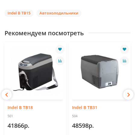
Indel B TB15
Автохолодильники
Рекомендуем посмотреть
Indel B TB18
Indel B TB31
501
504
41866р.
48598р.