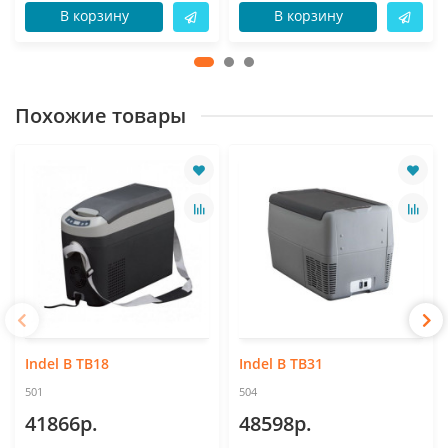
В корзину
В корзину
Похожие товары
Indel B TB18
Indel B TB31
501
504
41866р.
48598р.