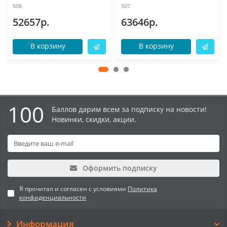
506
507
52657р.
63646р.
В корзину
В корзину
100
Баллов дарим всем за подписку на новости!
Новинки, скидки, акции.
Оформить подписку
Я прочитал и согласен с условиями
Политика
конфиденциальности
Информация