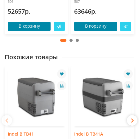
506
507
52657р.
63646р.
В корзину
В корзину
Похожие товары
Indel B TB41
Indel B TB41A