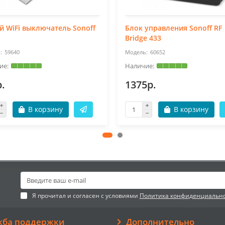
 WiFi выключатель Sonoff
Блок управления Sonoff RF
Bridge 433
59640
60652
.
1375р.
В корзину
В корзину
Я прочитал и согласен с условиями
Политика конфиденциальн
жба поддержки
Дополнительно