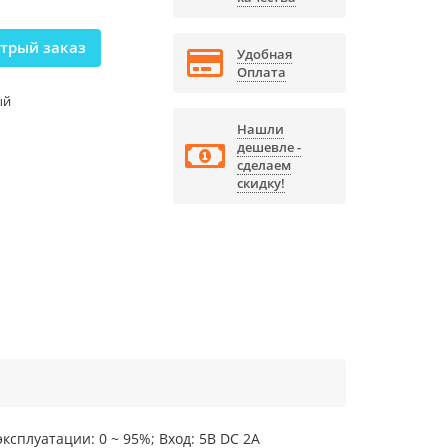
трый заказ
Удобная
Оплата
ый
Нашли
дешевле -
сделаем
скидку!
ксплуатации: 0 ~ 95%; Вход: 5В DC 2A