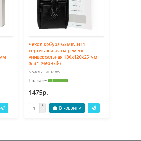
Чехол кобура GSMIN H11
Чехол ко
вертикальная на ремень
вертикал
 мм
универсальная 180x120x25 мм
универса
(6.3") (Черный)
(5.2") (Ч
BT018385
BT
1475р.
782р.
В корзину