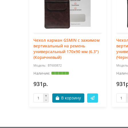
Чехол карман GSMIN с зажимом
Чехо
вертикальный на ремень
верт
универсальный 170x90 мм (6.3")
униве
(Коричневый)
(Черн
BT600872
931р.
931р
В корзину