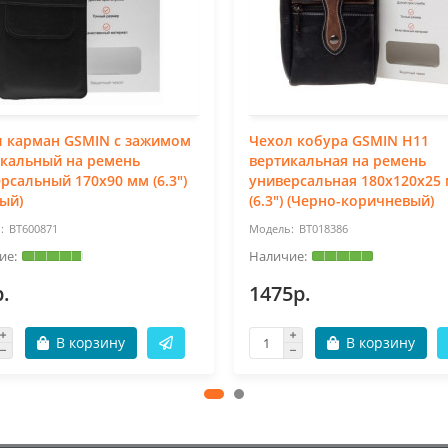
л карман GSMIN с зажимом
Чехол кобура GSMIN H11
икальный на ремень
вертикальная на ремень
рсальный 170x90 мм (6.3")
универсальная 180x120x25
ый)
(6.3") (Черно-коричневый)
BT600871
BT018386
.
1475р.
В корзину
В корзину