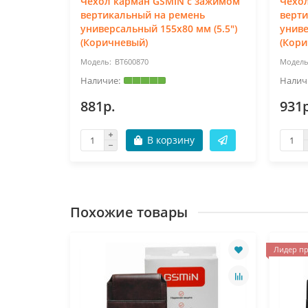
Чехол карман GSMIN с зажимом
Чехо
ь
вертикальный на ремень
верт
м (6.4")
универсальный 155x80 мм (5.5")
униве
(Коричневый)
(Кори
BT600870
881р.
931р
В корзину
Похожие товары
Лидер пр