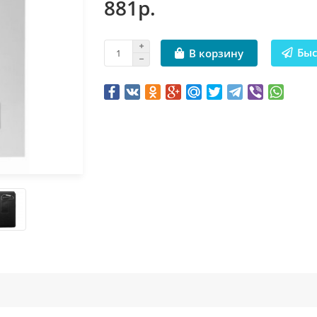
881р.
Быс
В корзину