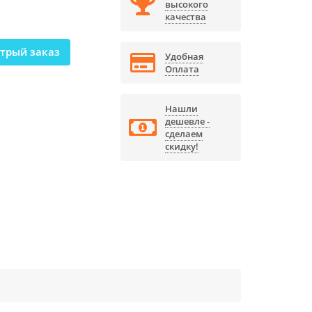
высокого
качества
трый заказ
Удобная
Оплата
Нашли
дешевле -
сделаем
скидку!