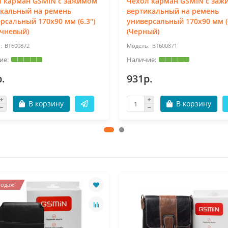
л карман GSMIN с зажимом
Чехол карман GSMIN с заж
икальный на ремень
вертикальный на ремень
рсальный 170x90 мм (6.3")
универсальный 170x90 мм (6
чневый)
(Черный)
BT600872
BT600871
.
931р.
В корзину
В корзину
одаж!