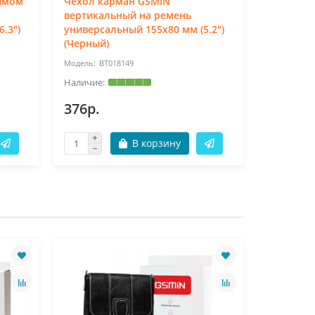
имом
Чехол карман GSMIN
Чехол к
вертикальный на ремень
вертикал
.3")
универсальный 155x80 мм (5.2")
универса
(Черный)
(Черный)
BT018149
BT
376р.
376р.
В корзину