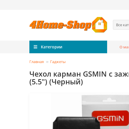
Все ка
Категории
О ма
Главная
Гаджеты
Чехол карман GSMIN с за
(5.5") (Черный)