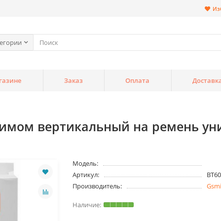
Из
тегории
газине
Заказ
Оплата
Доставк
жимом вертикальный на ремень ун
Модель:
Артикул:
BT60
Производитель:
Gsm