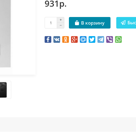
931р.
Быс
В корзину