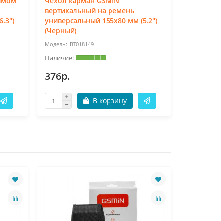
имом
Чехол карман GSMIN
Чехол к
вертикальный на ремень
вертикал
.3")
универсальный 155x80 мм (5.2")
универса
(Черный)
(Черный)
BT018149
BT
376р.
376р.
В корзину