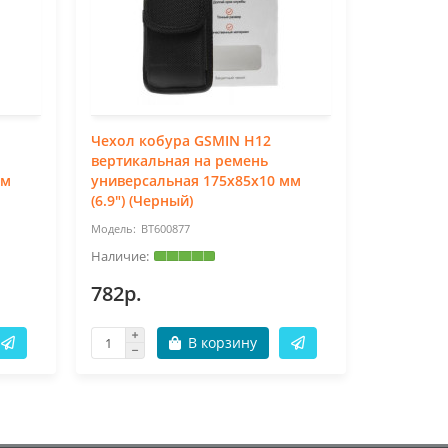
Чехол кобура GSMIN H12
Чехол к
вертикальная на ремень
вертикал
мм
универсальная 175x85x10 мм
универса
(6.9") (Черный)
(6.3") (Ч
BT600877
BT
782р.
782р.
В корзину