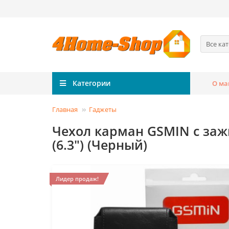
Все ка
Категории
О ма
Главная
Гаджеты
Чехол карман GSMIN с за
(6.3") (Черный)
Лидер продаж!