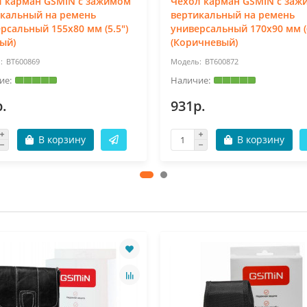
л карман GSMIN с зажимом
Чехол карман GSMIN с заж
икальный на ремень
вертикальный на ремень
рсальный 155x80 мм (5.5")
универсальный 170x90 мм (6
ый)
(Коричневый)
BT600869
BT600872
.
931р.
В корзину
В корзину