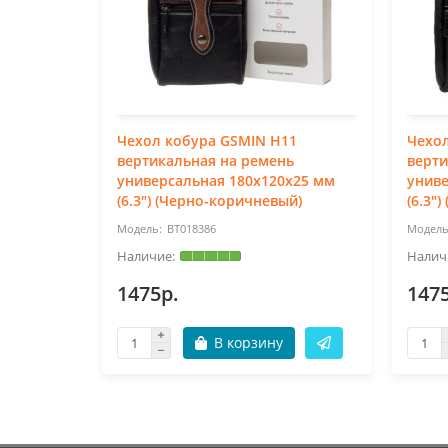
Чехол кобура GSMIN H11
Чехол
вертикальная на ремень
верти
универсальная 180x120x25 мм
униве
(6.3") (Черно-коричневый)
(6.3")
BT018386
1475р.
147
В корзину