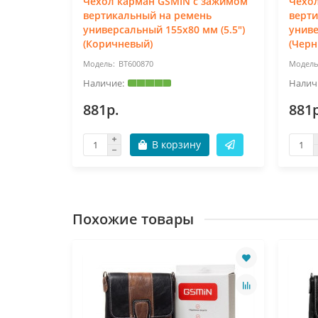
Чехол карман GSMIN с зажимом
Чехо
ь
вертикальный на ремень
верт
м (6.4")
универсальный 155x80 мм (5.5")
униве
(Коричневый)
(Черн
BT600870
881р.
881р
В корзину
Похожие товары