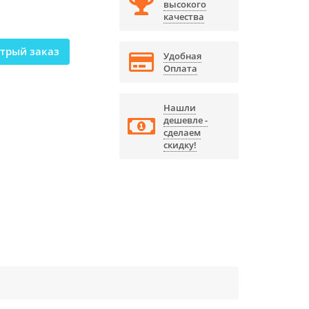
высокого
качества
трый заказ
Удобная
Оплата
Нашли
дешевле -
сделаем
скидку!