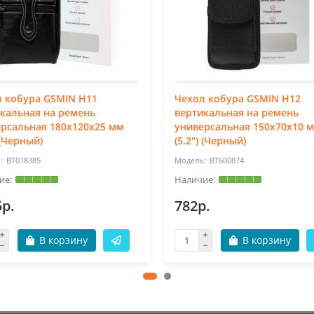
 кобура GSMIN H11
Чехол кобура GSMIN H12
кальная на ремень
вертикальная на ремень
рсальная 180x120x25 мм
универсальная 150x70x10 
 (Черный)
(5.2") (Черный)
BT018385
BT600874
5р.
782р.
В корзину
В корзину