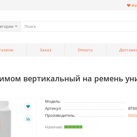
Из
тегории
газине
Заказ
Оплата
Доставк
жимом вертикальный на ремень ун
Модель:
Артикул:
BT60
Производитель:
Gsm