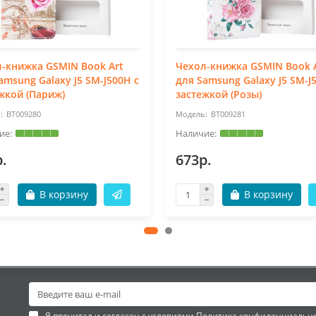
-книжка GSMIN Book Art
Чехол-книжка GSMIN Book 
amsung Galaxy J5 SM-J500H с
для Samsung Galaxy J5 SM-J
жкой (Париж)
застежкой (Розы)
BT009280
BT009281
.
673р.
В корзину
В корзину
Я прочитал и согласен с условиями
Политика конфиденциальн