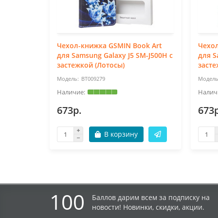
Чехол-книжка GSMIN Book Art
Чехол
для Samsung Galaxy J5 SM-J500H с
для S
застежкой (Лотосы)
засте
BT009279
673р.
673р
В корзину
100
Баллов дарим всем за подписку на
новости! Новинки, скидки, акции.