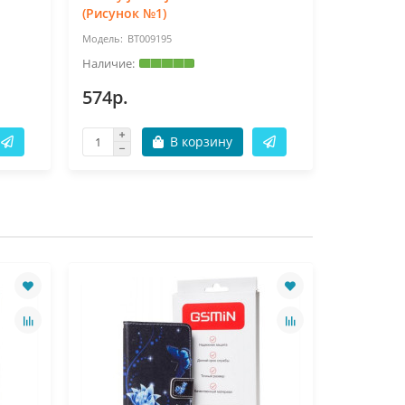
(Рисунок №1)
(Рисунок
BT009195
BT
574р.
574р.
В корзину