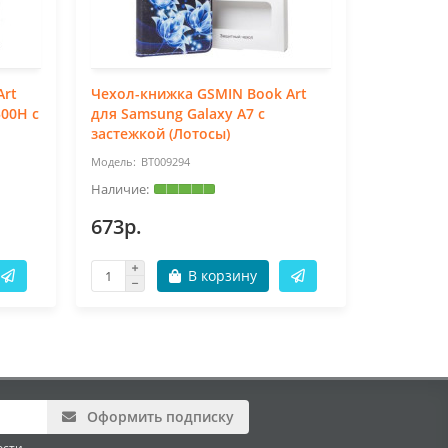
Art
Чехол-книжка GSMIN Book Art
Чехол-кн
500H с
для Samsung Galaxy A7 с
для Sams
застежкой (Лотосы)
застежко
BT009294
BT
673р.
673р.
В корзину
Оформить подписку
ости