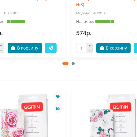
№3)
BT009187
BT009188
.
574р.
В корзину
В корзину