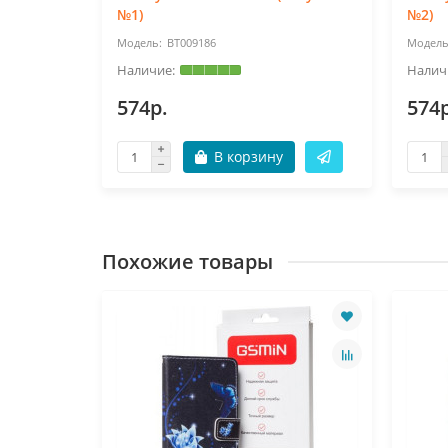
№1)
№2)
BT009186
574р.
574р
В корзину
Похожие товары