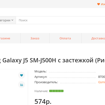
Из
тегории
газине
Заказ
Оплата
Доставк
Galaxy J5 SM-J500H с застежкой (Р
Модель:
Артикул:
BT00
Производитель:
Gsm
574р.