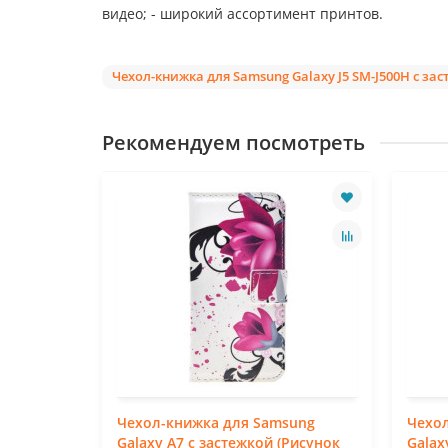
видео; - широкий ассортимент принтов.
Чехол-книжка для Samsung Galaxy J5 SM-J500H с зас
Рекомендуем посмотреть
sung
Чехол-книжка для Samsung
Чехо
стежкой
Galaxy A7 с застежкой (Рисунок
Galax