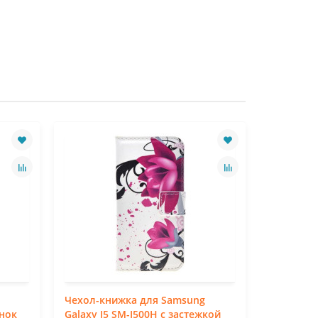
Чехол-книжка для Samsung
Чехол-кн
унок
Galaxy J5 SM-J500H с застежкой
Galaxy J5