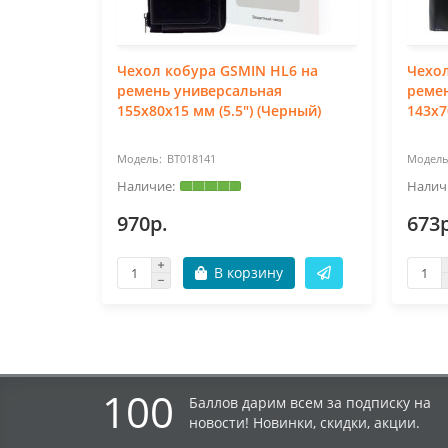
Чехол кобура GSMIN HL6 на
Чехол
ремень универсальная
реме
155x80x15 мм (5.5") (Черный)
143x7
BT018141
970р.
673р
В корзину
100
Баллов дарим всем за подписку на
новости! Новинки, скидки, акции.