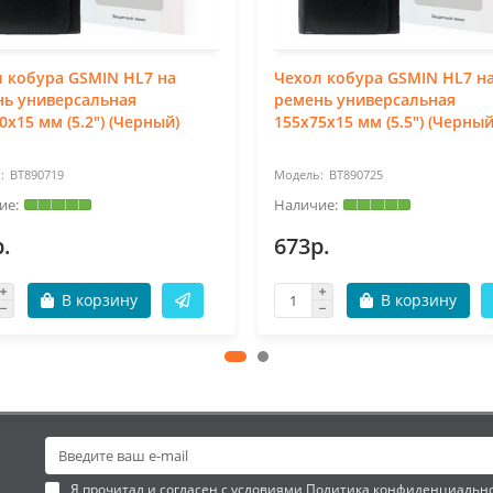
 кобура GSMIN HL7 на
Чехол кобура GSMIN HL7 н
нь универсальная
ремень универсальная
0x15 мм (5.2") (Черный)
155x75x15 мм (5.5") (Черный
BT890719
BT890725
.
673р.
В корзину
В корзину
Я прочитал и согласен с условиями
Политика конфиденциальн