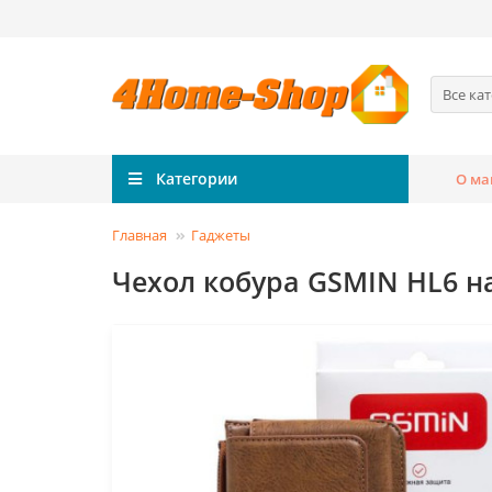
Все ка
Категории
О ма
Главная
Гаджеты
Чехол кобура GSMIN HL6 на