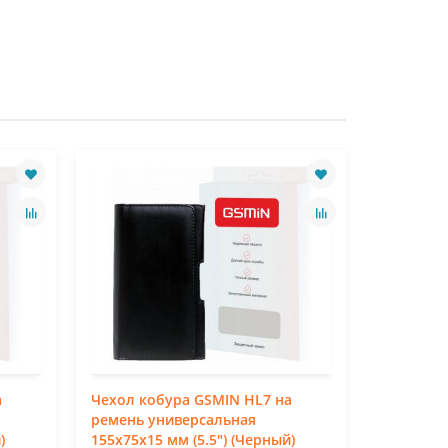
а
Чехол кобура GSMIN HL7 на
Чехол ко
ремень универсальная
ремень у
)
155x75x15 мм (5.5") (Черный)
146x75x10