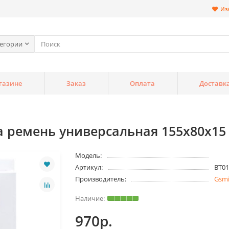
Из
тегории
газине
Заказ
Оплата
Доставк
 ремень универсальная 155x80x15 
Модель:
Артикул:
BT01
Производитель:
Gsm
970р.