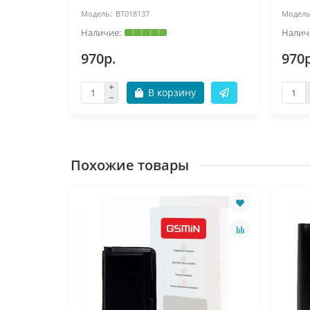
BT018137
970р.
970р
В корзину
Похожие товары