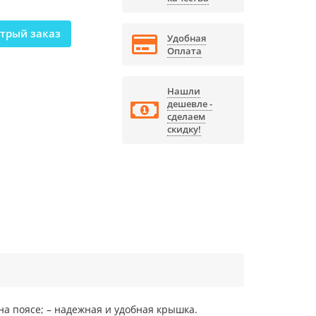
трый заказ
Удобная
Оплата
Нашли
дешевле -
сделаем
скидку!
на поясе; – надежная и удобная крышка.