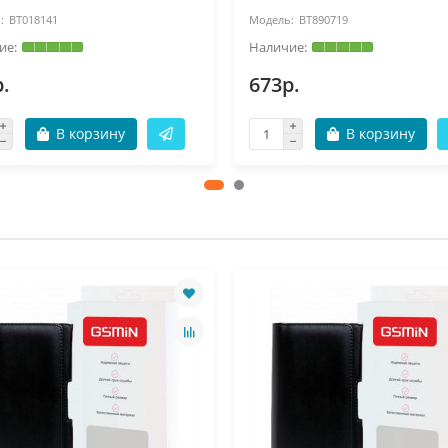
BT018141
BT890719
.
673р.
В корзину
В корзину