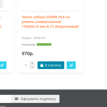
а
Чехол кобура GSMIN HL8 на
Чехол ко
ремень универсальная
вертикал
)
170x85x10 мм (6.3") (Коричневый)
универса
(6.3") (З
BT600154
BT
970р.
970р.
В корзину
Оформить подписку
ости