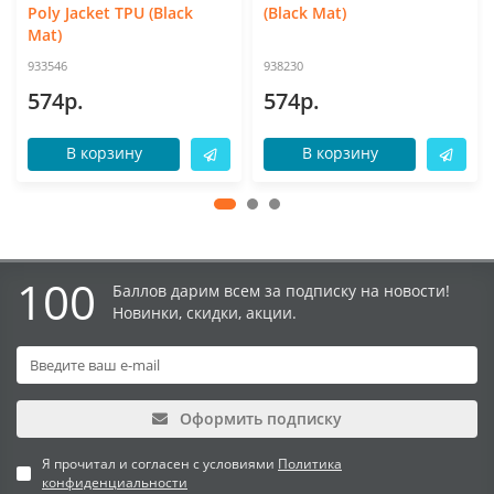
Poly Jacket TPU (Black
(Black Mat)
Mat)
933546
938230
574р.
574р.
В корзину
В корзину
100
Баллов дарим всем за подписку на новости!
Новинки, скидки, акции.
Оформить подписку
Я прочитал и согласен с условиями
Политика
конфиденциальности