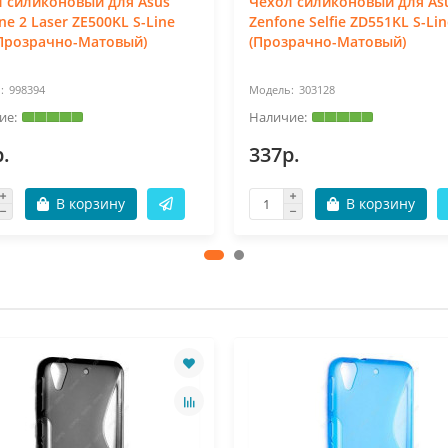
 силиконовый для Asus
Чехол силиконовый для As
ne 2 Laser ZE500KL S-Line
Zenfone Selfie ZD551KL S-Li
Прозрачно-Матовый)
(Прозрачно-Матовый)
998394
303128
.
337р.
В корзину
В корзину