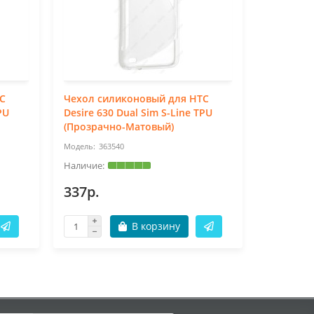
C
Чехол силиконовый для HTC
Чехол си
PU
Desire 630 Dual Sim S-Line TPU
Desire 82
(Прозрачно-Матовый)
(Черный)
363540
89
337р.
337р.
В корзину