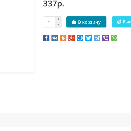
337р.
Быс
В корзину