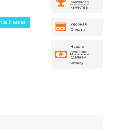
высокого
качества
трый заказ
Удобная
Оплата
Нашли
дешевле -
сделаем
скидку!