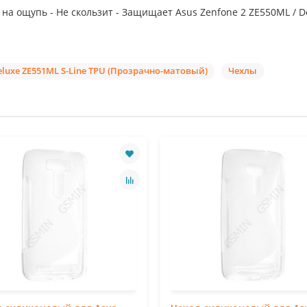
а ощупь - Не скользит - Защищает Asus Zenfone 2 ZE550ML / De
eluxe ZE551ML S-Line TPU (Прозрачно-матовый)
Чехлы