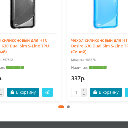
л силиконовый для HTC
Чехол силиконовый для HT
e 630 Dual Sim S-Line TPU
Desire 630 Dual Sim S-Line T
ый)
(Синий)
867822
603678
.
337р.
В корзину
В корзину