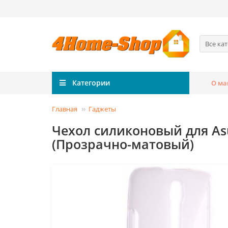
Все ка
Категории
О ма
Главная
Гаджеты
Чехол силиконовый для Asu
(Прозрачно-матовый)