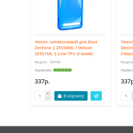
Чехол силиконовый для Asus
Чехо
Zenfone 2 ZE550ML / Deluxe
Desir
ZE551ML S-Line TPU (Синий)
(Черн
934189
337р.
337р
В корзину