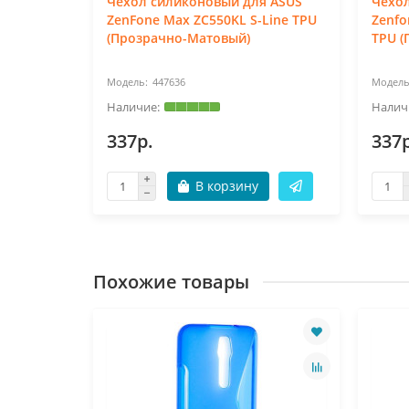
 Asus
Чехол силиконовый для ASUS
Чехол
uxe
ZenFone Max ZC550KL S-Line TPU
Zenfo
ий)
(Прозрачно-Матовый)
TPU (
447636
337р.
337р
В корзину
Похожие товары