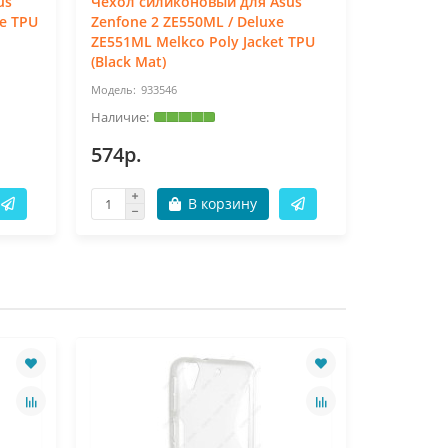
us
Чехол силиконовый для Asus
Чехол си
ne TPU
Zenfone 2 ZE550ML / Deluxe
Zenfone 2
ZE551ML Melkco Poly Jacket TPU
ZE551ML 
(Black Mat)
933546
93
574р.
337р.
В корзину