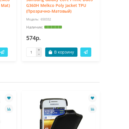
 Mat)
G360H Melkco Poly Jacket TPU
G360H Mel
(Прозрачно-Матовый)
(Черный 
650332
31
574р.
574р.
В корзину