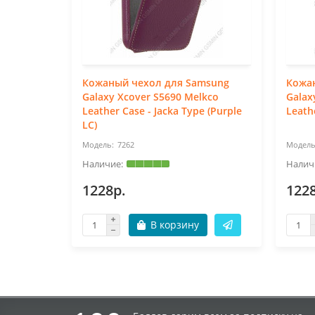
Кожаный чехол для Samsung
Кожа
Galaxy Xcover S5690 Melkco
Galax
Leather Case - Jacka Type (Purple
Leath
LC)
7262
1228р.
122
В корзину