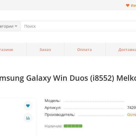
Из
тегории
газине
Заказ
Оплата
Доставк
ung Galaxy Win Duos (i8552) Melkco
Модель:
Артикул:
7429
Производитель:
Gsm