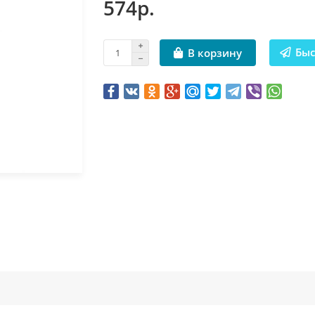
574р.
Быс
В корзину