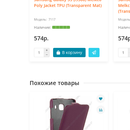
t TPU
Poly Jacket TPU (Transparent Mat)
Melkc
(Tran
7117
574р.
574р
В корзину
Похожие товары