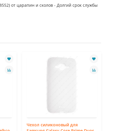
552) от царапин и сколов - Долгий срок службы
Чехол силиконовый для
Чехол си
elkco
Samsung Galaxy Core Prime Duos
Samsung 