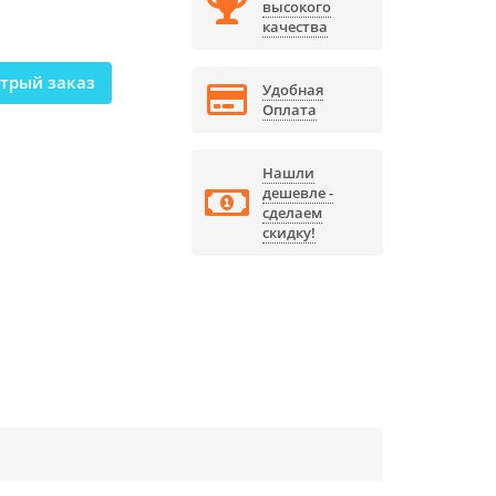
высокого
качества
трый заказ
Удобная
Оплата
Нашли
дешевле -
сделаем
скидку!