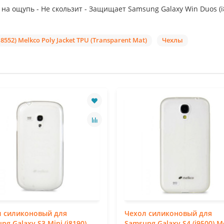
а ощупь - Не скользит - Защищает Samsung Galaxy Win Duos (i8
52) Melkco Poly Jacket TPU (Transparent Mat)
Чехлы
л силиконовый для
Чехол силиконовый для
ng Galaxy S3 Mini (i8190)
Samsung Galaxy S4 (i9500) M