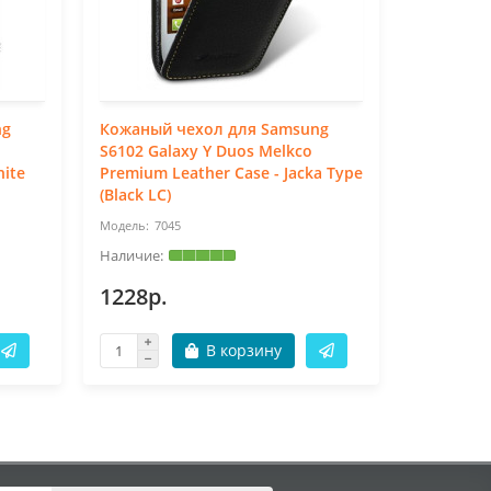
ng
Кожаный чехол для Samsung
Кожаный 
S6102 Galaxy Y Duos Melkco
S6102 Ga
hite
Premium Leather Case - Jacka Type
Premium L
(Black LC)
(White LC
7045
72
1228р.
1228р.
В корзину