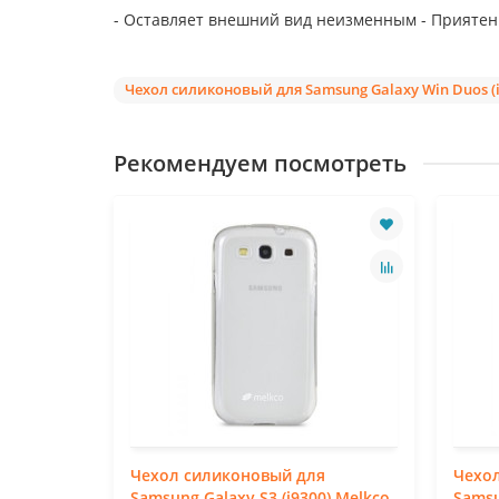
- Оставляет внешний вид неизменным - Приятен н
Чехол силиконовый для Samsung Galaxy Win Duos (i85
Рекомендуем посмотреть
я
Чехол силиконовый для
Чехо
ime Duos
Samsung Galaxy S3 (i9300) Melkco
Samsu