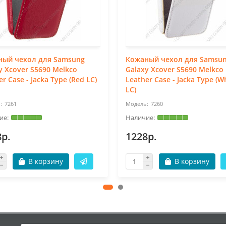
ный чехол для Samsung
Кожаный чехол для Samsu
y Xcover S5690 Melkco
Galaxy Xcover S5690 Melkco
er Case - Jacka Type (Red LC)
Leather Case - Jacka Type (W
LC)
7261
7260
8р.
1228р.
В корзину
В корзину