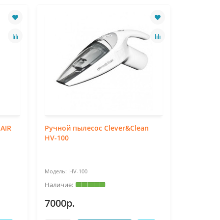
AIR
Ручной пылесос Clever&Clean
Ручной п
HV-100
HV-450 (3
HV-100
HV-
7000р.
15900р