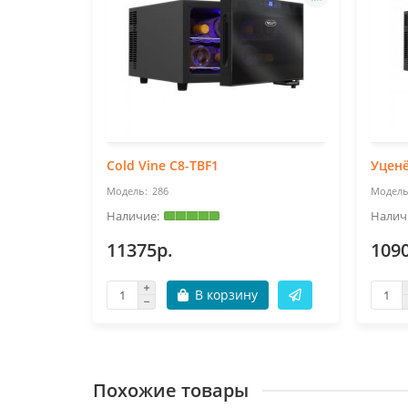
6-TBF1
Cold Vine C8-TBF1
Уценё
286
11375р.
109
В корзину
Похожие товары