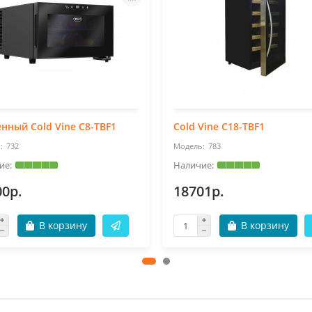
нный Cold Vine C8-TBF1
Cold Vine C18-TBF1
732
783
00р.
18701р.
В корзину
В корзину