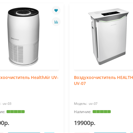
хоочиститель HealthAir UV-
Воздухоочиститель HEALTH
UV-07
uv-03
uv-07
00р.
19900р.