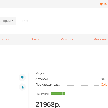
Из
тегории
газине
Заказ
Оплата
Доставк
Модель:
Артикул:
816
Производитель:
Cold
21968р.