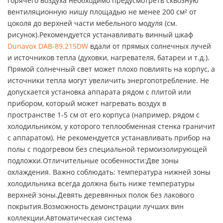
горячего воздуха необходимо предусмотреть сквозную
вентиляционную нишу площадью не менее 200 см² от
цоколя до верхней части мебельного модуля (см.
рисунок).Рекомендуется устанавливать винный шкаф
Dunavox DAB-89.215DW
вдали от прямых солнечных лучей
и источников тепла (духовки, нагревателя, батареи и т.д.).
Прямой солнечный свет может плохо повлиять на корпус, а
источники тепла могут увеличить энергопотребление. Не
допускается установка аппарата рядом с плитой или
прибором, который может нагревать воздух в
пространстве 1-5 см от его корпуса (например, рядом с
холодильником, у которого теплообменная стенка граничит
с аппаратом). Не рекомендуется устанавливать прибор на
полы с подогревом без специальной термоизолирующей
подложки.Отличительные особенности:Две зоны
охлаждения. Важно соблюдать: температура нижней зоны
холодильника всегда должна быть ниже температуры
верхней зоны.Девять деревянных полок без лакового
покрытия.Возможность демонстрации лучших вин
коллекции.Автоматическая система