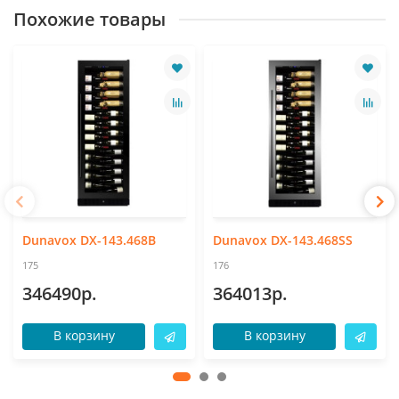
Похожие товары
Dunavox DX-143.468B
Dunavox DX-143.468SS
175
176
346490р.
364013р.
В корзину
В корзину