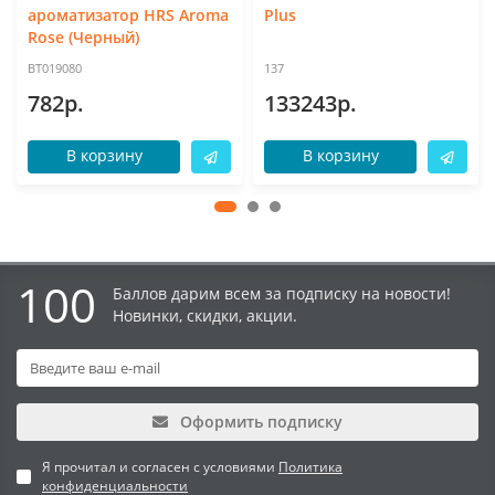
ароматизатор HRS Aroma
Plus
Rose (Черный)
BT019080
137
782р.
133243р.
В корзину
В корзину
100
Баллов дарим всем за подписку на новости!
Новинки, скидки, акции.
Оформить подписку
Я прочитал и согласен с условиями
Политика
конфиденциальности