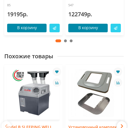
85
547
19195р.
122749р.
В корзину
В корзину
Похожие товары
Indel B SLEEPING WELL
Установочный комплект