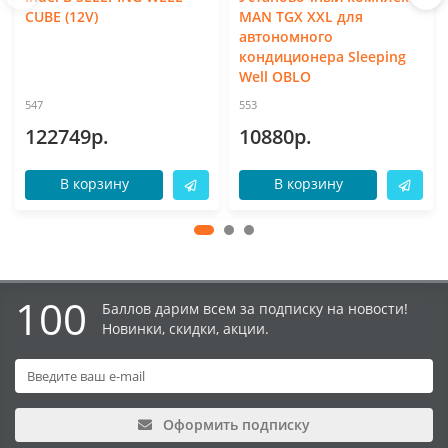
CUBE (12V)
MAN TGX XXL для
автономного
кондиционера Sleeping
Well OBLO
547
553
122749р.
10880р.
В корзину
В корзину
100
Баллов дарим всем за подписку на новости!
Новинки, скидки, акции.
Оформить подписку