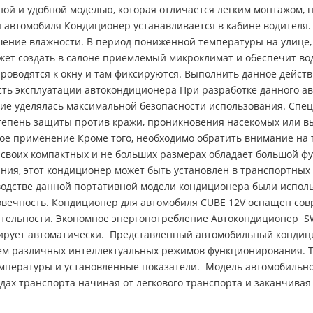
чной и удобной моделью, которая отличается легким монтажом
 автомобиля Кондиционер устанавливается в кабине водителя.
шение влажности. В период пониженной температуры на улице,
ожет создать в салоне приемлемый микроклимат и обеспечит во
роводятся к окну и там фиксируются. Выполнить данное действ
сть эксплуатации автокондиционера При разработке данного а
ие уделялась максимальной безопасности использования. Спе
тепень защиты против кражи, проникновения насекомых или вы
е применение Кроме того, необходимо обратить внимание на т
и своих компактных и не больших размерах обладает большой 
ния, этот кондиционер может быть установлен в транспортных 
водстве данной портативной модели кондиционера были испол
говечность. Кондиционер для автомобиля CUBE 12V оснащен со
дительности. Экономное энергопотребление Автокондиционер 
онирует автоматически. Представленный автомобильный конди
ием различных интеллектуальных режимов функционирования. 
емпературы и установленные показатели. Модель автомобильно
идах транспорта начиная от легкового транспорта и заканчива