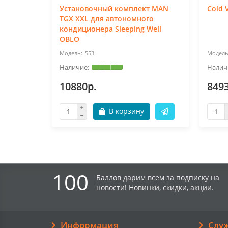
Установочный комплект MAN
Cold 
TGX XXL для автономного
кондиционера Sleeping Well
OBLO
553
10880р.
849
В корзину
100
Баллов дарим всем за подписку на
новости! Новинки, скидки, акции.
Информация
Слу