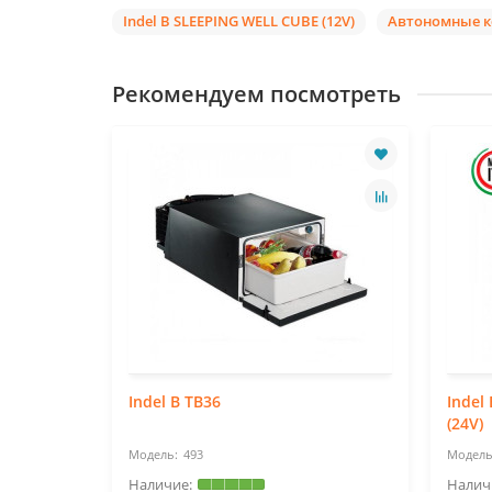
Indel B SLEEPING WELL CUBE (12V)
Автономные 
Рекомендуем посмотреть
BLO (24V)
Indel B TB36
Indel
(24V)
493