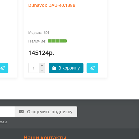
Dunavox DAU-40.138B
Dunavox 
601
60
145124р.
145124
В корзину
Оформить подписку
ости
Наши контакты