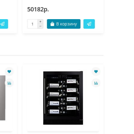
50182р.
123937
В корзину