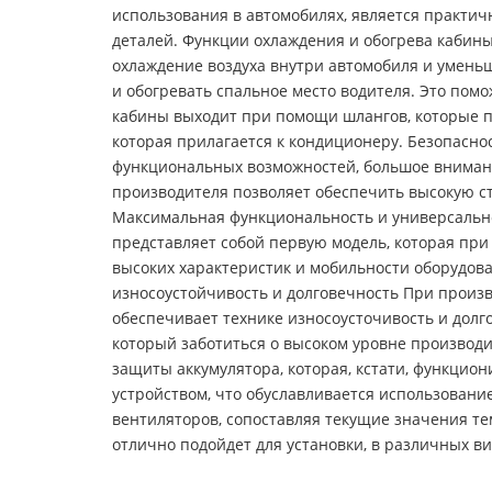
использования в автомобилях, является практи
деталей. Функции охлаждения и обогрева кабины
охлаждение воздуха внутри автомобиля и умень
и обогревать спальное место водителя. Это пом
кабины выходит при помощи шлангов, которые п
которая прилагается к кондиционеру. Безопасно
функциональных возможностей, большое вниман
производителя позволяет обеспечить высокую с
Максимальная функциональность и универсально
представляет собой первую модель, которая пр
высоких характеристик и мобильности оборудова
износоустойчивость и долговечность При произ
обеспечивает технике износоусточивость и дол
который заботиться о высоком уровне произво
защиты аккумулятора, которая, кстати, функци
устройством, что обуславливается использован
вентиляторов, сопоставляя текущие значения т
отлично подойдет для установки, в различных в