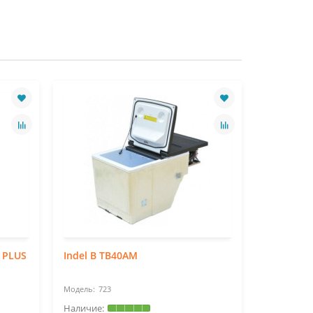
 PLUS
Indel B TB40AM
Indel B S
723
54