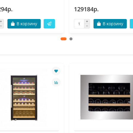
294р.
129184р.
В корзину
В корзину