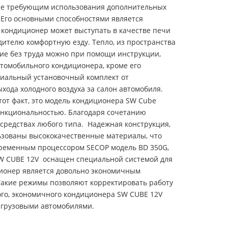
, не требующим использования дополнительных
 Его основными способностями является
 кондиционер может выступать в качестве печи
дителю комфортную езду. Тепло, из пространства
ие без труда можно при помощи инструкции,
втомобильного кондиционера, кроме его
циальный установочный комплект от
хода холодного воздуха за салон автомобиля.
от факт, это модель кондиционера SW Cube
функциональностью. Благодаря сочетанию
средствах любого типа. Надежная конструкция,
ьзованы высококачественные материалы, что
временным процессором SECOP модель BD 350G,
SW CUBE 12V оснащен специальной системой для
ционер является довольно экономичным
Такие режимы позволяют корректировать работу
го, экономичного кондиционера SW CUBE 12V
я грузовыми автомобилями.