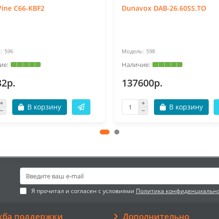
Vine C66-KBF2
Dunavox DAB-26.60SS.TO
596
598
32р.
137600р.
В корзину
В корзину
Я прочитал и согласен с условиями
Политика конфиденциальн
жба поддержки
Дополнительно