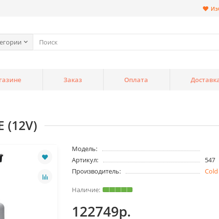
Из
тегории
газине
Заказ
Оплата
Доставк
 (12V)
Модель:
Артикул:
547
Производитель:
Cold
122749р.