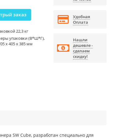
трый заказ
Удобная
Оплата
аковкой 22,3 кг
еры упаковки (В*Ш*Г),
Нашли
05 x 405 x 385 мм
дешевле -
сделаем
скидку!
онера SW Cube, разработан специально для