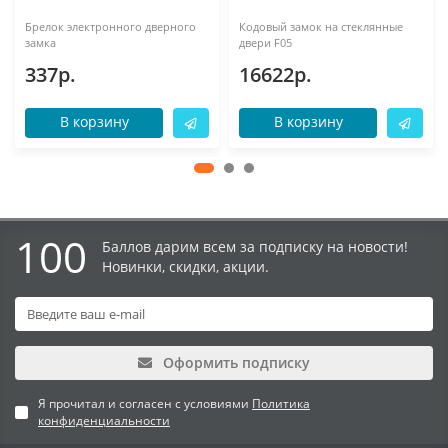
Брелок электронного дверного
Кодовый замок на стеклянные
замка
двери F05
337р.
16622р.
В корзину
В корзину
100
Баллов дарим всем за подписку на новости!
Новинки, скидки, акции.
Оформить подписку
Я прочитал и согласен с условиями
Политика
конфиденциальности