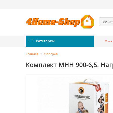
Все ка
Категории
О ма
Главная
Обогрев
Комплект МНН 900-6,5. На