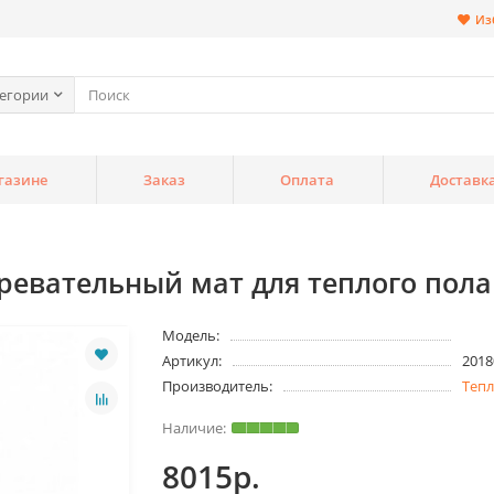
Из
тегории
газине
Заказ
Оплата
Доставк
гревательный мат для теплого пола
Модель:
Артикул:
2018
Производитель:
Теп
8015р.