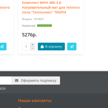
Комплект МНН 480-3,0.
Комплект
еплого
Нагревательный мат для теплого
Нагреват
пола "Теплолюкс" TROPIX
пола "Те
2018051
20
5276р.
4761р.
В корзину
Оформить подписку
ости
Наши контакты