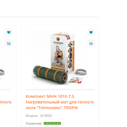
Комплект МНН 1010-7,5.
Комплект
еплого
Нагревательный мат для теплого
Нагреват
пола "Теплолюкс" TROPIX
пола "Те
2018056
20