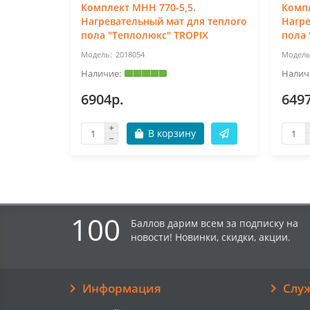
Комплект МНН 770-5,5.
Компл
Нагревательный мат для теплого
Нагре
пола "Теплолюкс" TROPIX
пола 
2018054
6904р.
649
В корзину
100
Баллов дарим всем за подписку на
новости! Новинки, скидки, акции.
Информация
Слу