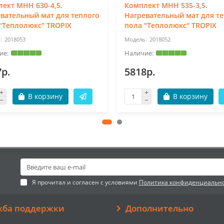
ект МНН 630-4,5.
Комплект МНН 535-3,5.
вательный мат для теплого
Нагревательный мат для т
"Теплолюкс" TROPIX
пола "Теплолюкс" TROPIX
2018053
2018052
7р.
5818р.
В корзину
В корзину
Я прочитал и согласен с условиями
Политика конфиденциальн
жба поддержки
Дополнительно