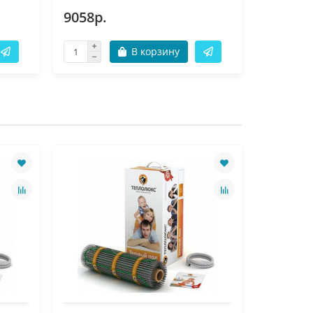
9058р.
6904р.
В корзину