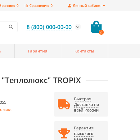
бранное:
0
Сравнение:
0
Личный кабинет
8 (800) 000-00-00
0
а
Гарантия
Контакты
 "Теплолюкс" TROPIX
Быстрая
055
Доставка по
лолюкс
всей России
Гарантия
высокого
качества