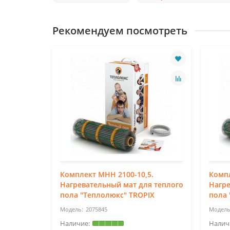
Рекомендуем посмотреть
Комплект МНН 2100-10,5.
Компл
я теплого
Нагревательный мат для теплого
Нагре
IX
пола "Теплолюкс" TROPIX
пола 
2075845