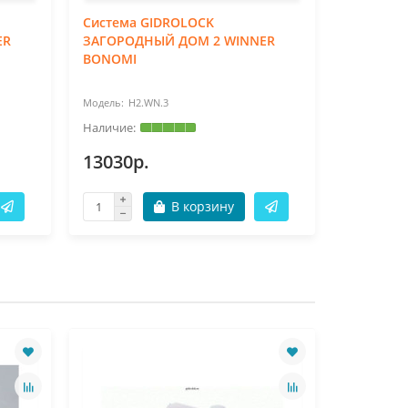
Система GIDROLOCK
Система
ER
ЗАГОРОДНЫЙ ДОМ 2 WINNER
ЗАГОРОД
BONOMI
BONOMI 
H2.WN.3
H2
13030р.
13030р
В корзину