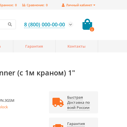
бранное:
0
Сравнение:
0
Личный кабинет
8 (800) 000-00-00
0
а
Гарантия
Контакты
ner (с 1м краном) 1"
Быстрая
WN.3GSM
Доставка по
olock
всей России
Гарантия