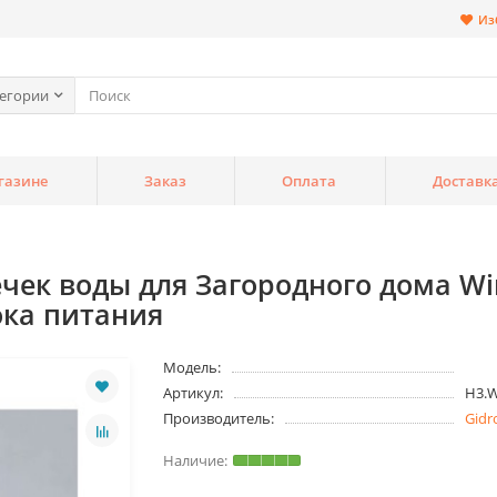
Из
тегории
газине
Заказ
Оплата
Доставк
ек воды для Загородного дома Win
ока питания
Модель:
Артикул:
H3.
Производитель:
Gidr