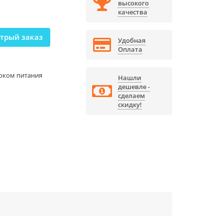
высокого
качества
трый заказ
Удобная
Оплата
оком питания
Нашли
дешевле -
сделаем
скидку!