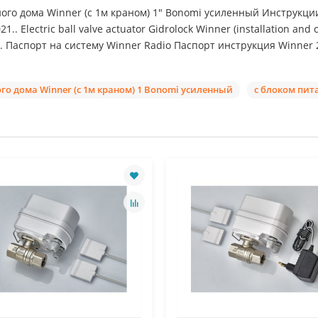
о дома Winner (с 1м краном) 1" Bonomi усиленный Инструкции, с
1.. Electric ball valve actuator Gidrolock Winner (installation and
 Паспорт на систему Winner Radio Паспорт инструкция Winner 2
о дома Winner (с 1м краном) 1 Bonomi усиленный
с блоком пит