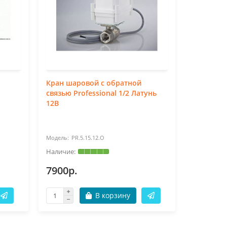
Кран шаровой с обратной
Кран шар
связью Professional 1/2 Латунь
углом зак
12В
Латунь
PR.5.15.12.O
PR.
7900р.
7900р.
В корзину