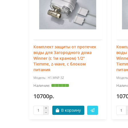
Комплект защиты от протечек
Компл
воды для Загородного дома
воды 
Winner (с 1м краном) 1/2"
Winne
Tiemme, z-wave, с блоком
Tiemm
питания
пита
H1.WNP.5Z
10700р.
107
В корзину