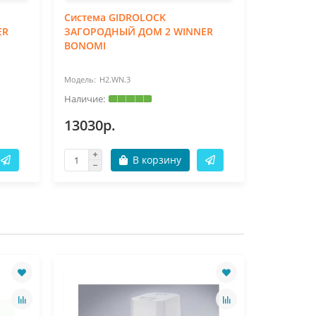
Система GIDROLOCK
Система
ER
ЗАГОРОДНЫЙ ДОМ 2 WINNER
ЗАГОРОД
BONOMI
BONOMI 
H2.WN.3
H2
13030р.
13030р
В корзину