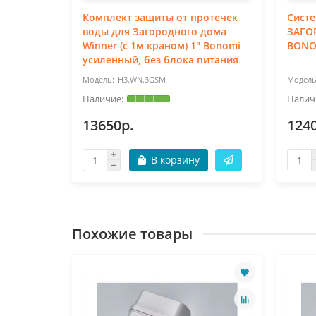
Комплект защиты от протечек
Сист
INNER
воды для Загородного дома
ЗАГО
Winner (с 1м краном) 1" Bonomi
BONO
усиленный, без блока питания
H3.WN.3GSM
13650р.
124
В корзину
Похожие товары