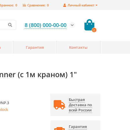
бранное:
0
Сравнение:
0
Личный кабинет
8 (800) 000-00-00
0
а
Гарантия
Контакты
ner (с 1м краном) 1"
Быстрая
WNP.3
Доставка по
olock
всей России
Гарантия