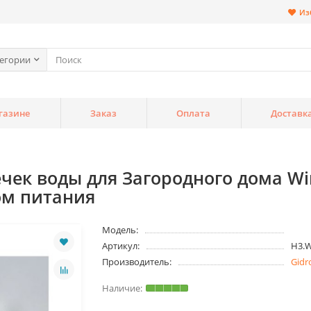
Из
тегории
газине
Заказ
Оплата
Доставк
ек воды для Загородного дома Win
ом питания
Модель:
Артикул:
H3.
Производитель:
Gidr