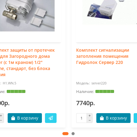
ект защиты от протечек
Комплект сигнализации
для Загородного дома
затопления помещения
r (с 1м краном) 1/2"
Гидролок Сервер 220
e, стандарт, без блока
ния
H1.WN.5
server220
00р.
7740р.
В корзину
В корзину