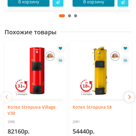
В корзину
В корзину
Похожие товары
Котел Stropuva Village
Котел Stropuva S8
V30
2080
2081
82160р.
54440р.