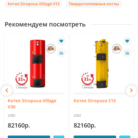
Котел Stropuva Village V15
Твердотопливные котлы
Рекомендуем посмотреть
Котел Stropuva Village
Котел Stropuva S15
V30
2080
2082
82160р.
82160р.