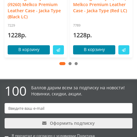
(i9260) Melkco Premium
Melkco Premium Leather
Leather Case - Jacka Type
Case - Jacka Type (Red LC)
(Black LC)
7229
7789
1228р.
1228р.
В корзину
В корзину
100
Баллов дарим всем за подписку на новости!
Новинки, скидки, акции.
Оформить подписку
Я прочитал и согласен с условиями
Политика