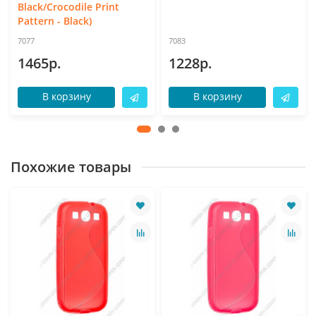
Black/Crocodile Print
Pattern - Black)
7077
7083
1465р.
1228р.
В корзину
В корзину
Похожие товары