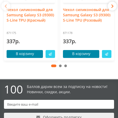
Чехол силиконовый для
Чехол силиконовый для
Samsung Galaxy S3 (i9300)
Samsung Galaxy S3 (i9300)
S-Line TPU (Красный)
S-Line TPU (Розовый)
871175
871178
337р.
337р.
В корзину
В корзину
100
Баллов дарим всем за подписку на новости!
Новинки, скидки, акции.
Оформить подписку