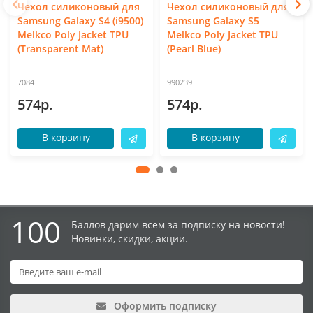
Чехол силиконовый для
Чехол силиконовый для
Samsung Galaxy S4 (i9500)
Samsung Galaxy S5
Melkco Poly Jacket TPU
Melkco Poly Jacket TPU
(Transparent Mat)
(Pearl Blue)
7084
990239
574р.
574р.
В корзину
В корзину
100
Баллов дарим всем за подписку на новости!
Новинки, скидки, акции.
Оформить подписку