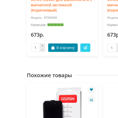
магнитной застежкой
магни
(Коричневый)
(Кори
BT009468
673р.
673р
В корзину
Похожие товары