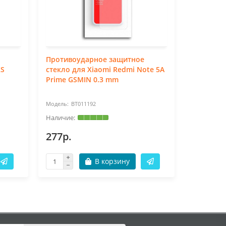
Противоударное защитное
Противо
XS
стекло для Xiaomi Redmi Note 5A
стекло дл
Prime GSMIN 0.3 mm
GSMIN 0.
BT011192
BT
277р.
277р.
В корзину