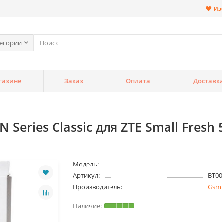
Из
тегории
газине
Заказ
Оплата
Доставк
Series Classic для ZTE Small Fresh
Модель:
Артикул:
BT00
Производитель:
Gsm