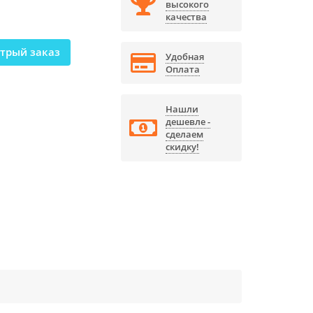
высокого
качества
трый заказ
Удобная
Оплата
Нашли
дешевле -
сделаем
скидку!