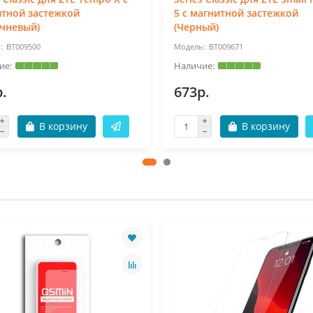
тной застежкой
5 с магнитной застежкой
чневый)
(Черный)
BT009500
BT009671
.
673р.
В корзину
В корзину