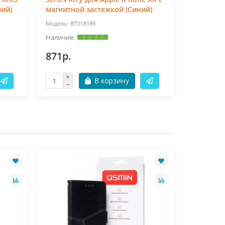
ний)
магнитной застежкой (Синий)
с магнит
BT018189
BT
871р.
871р.
В корзину