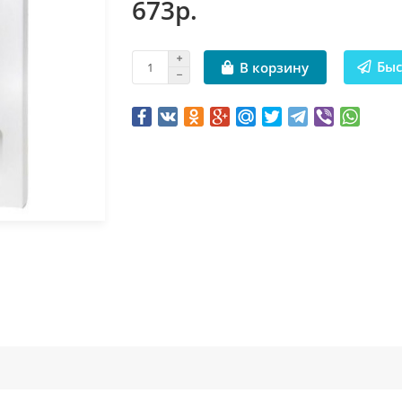
673р.
Быс
В корзину