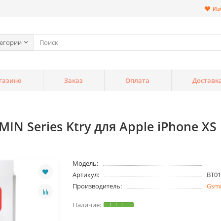
Из
тегории
газине
Заказ
Оплата
Доставк
N Series Ktry для Apple iPhone XS
Модель:
Артикул:
BT01
Производитель:
Gsm