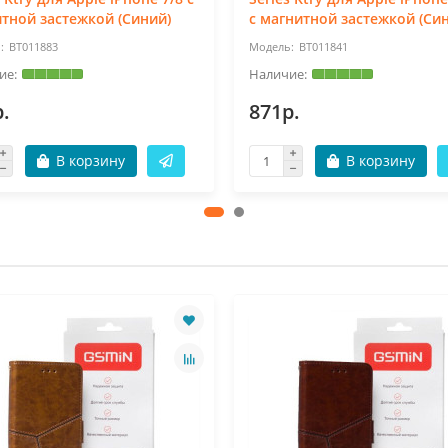
тной застежкой (Синий)
с магнитной застежкой (Си
BT011883
BT011841
.
871р.
В корзину
В корзину