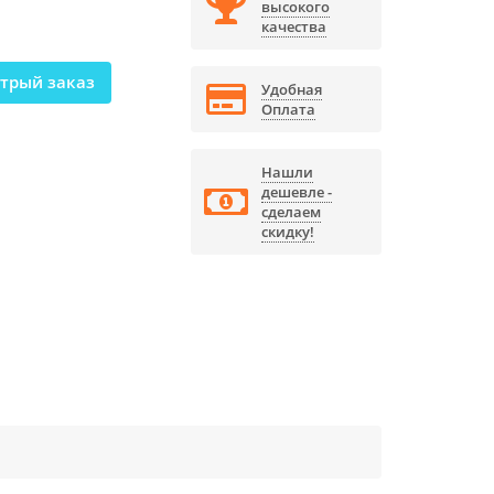
высокого
качества
трый заказ
Удобная
Оплата
Нашли
дешевле -
сделаем
скидку!