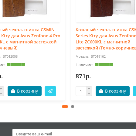
ный чехол-книжка GSMIN
Кожаный чехол-книжка GS
s Ktry для Asus Zenfone 4 Pro
Series Ktry для Asus Zenfone
KL с магнитной застежкой
Lite ZC600KL с магнитной
чневый)
застежкой (Темно-коричне
BT012008
BT019162
.
871р.
В корзину
В корзину