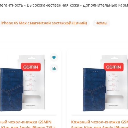
легантность - Высококачественная кожа - Дополнительные карм
 iPhone XS Max с магнитной застежкой (Синий)
Чехлы
ный чехол-книжка GSMIN
Кожаный чехол-книжка GS
s Ktry для Apple iPhone 7/8 с
Series Ktry для Apple iPhone