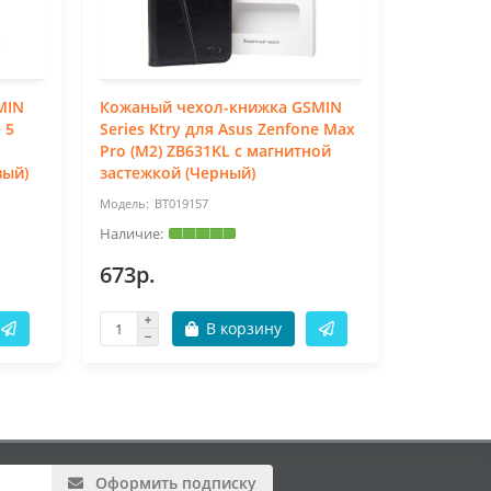
MIN
Кожаный чехол-книжка GSMIN
Кожаный
 5
Series Ktry для Asus Zenfone Max
Series Kt
Pro (M2) ZB631KL с магнитной
магнитно
вый)
застежкой (Черный)
BT019157
BT
673р.
673р.
В корзину
Оформить подписку