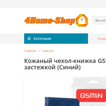
Все ка
Категории
О ма
Главная
Гаджеты
Кожаный чехол-книжка GSMI
застежкой (Синий)