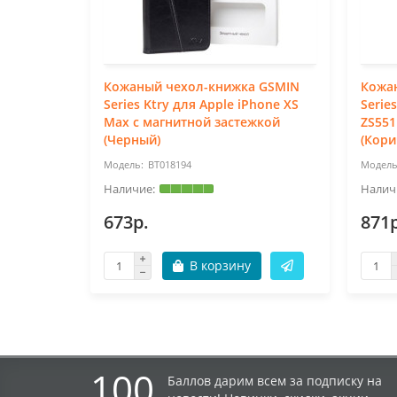
Кожаный чехол-книжка GSMIN
Кожа
Series Ktry для Apple iPhone XS
Serie
Max с магнитной застежкой
ZS551
(Черный)
(Кори
BT018194
673р.
871р
В корзину
100
Баллов дарим всем за подписку на