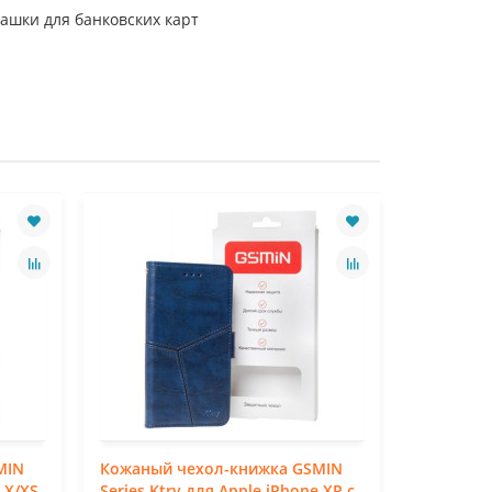
ашки для банковских карт
MIN
Кожаный чехол-книжка GSMIN
Кожаный
 X/XS
Series Ktry для Apple iPhone XR с
Series Kt