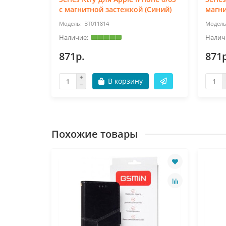
(Черный)
с магнитной застежкой (Синий)
магни
BT011814
871р.
871р
В корзину
Похожие товары