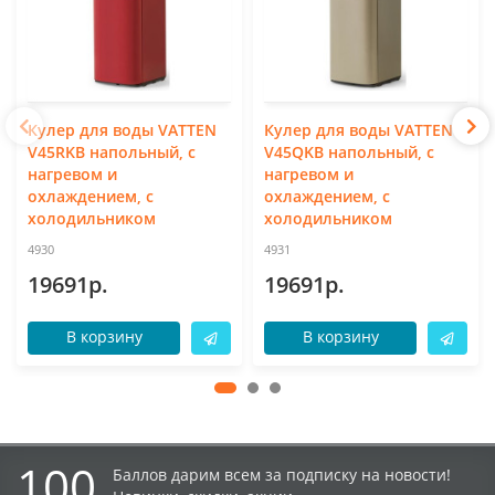
Кулер для воды VATTEN
Кулер для воды VATTEN
V45RKB напольный, с
V45QKB напольный, с
нагревом и
нагревом и
охлаждением, с
охлаждением, с
холодильником
холодильником
4930
4931
19691р.
19691р.
В корзину
В корзину
100
Баллов дарим всем за подписку на новости!