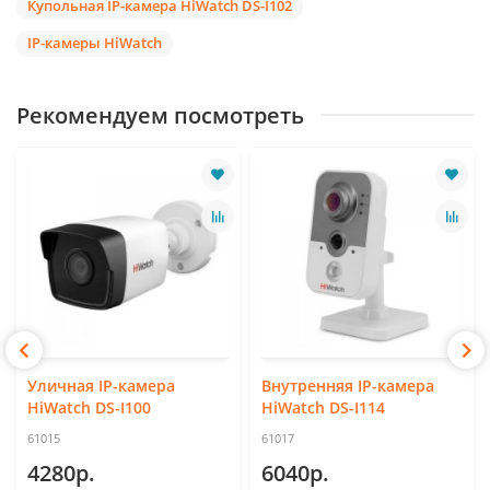
Купольная IP-камера HiWatch DS-I102
IP-камеры HiWatch
Рекомендуем посмотреть
Уличная IP-камера
Внутренняя IP-камера
HiWatch DS-I100
HiWatch DS-I114
61015
61017
4280р.
6040р.