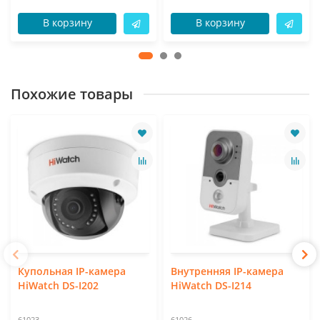
В корзину
В корзину
Похожие товары
Купольная IP-камера
Внутренняя IP-камера
HiWatch DS-I202
HiWatch DS-I214
61023
61026