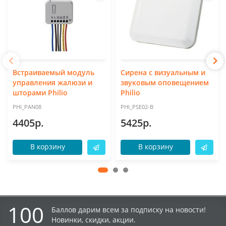
Встраиваемый модуль
Сирена с визуальным и
управления жалюзи и
звуковым оповещением
шторами Philio
Philio
PHI_PAN08
PHI_PSE02-B
4405р.
5425р.
В корзину
В корзину
100
Баллов дарим всем за подписку на новости!
Новинки, скидки, акции.