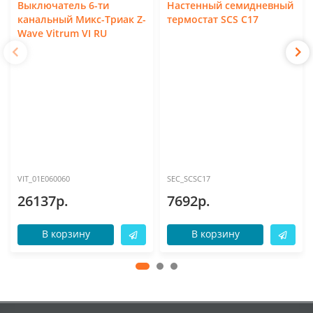
Выключатель 6-ти
Настенный семидневный
канальный Микс-Триак Z-
термостат SCS C17
Wave Vitrum VI RU
VIT_01E060060
SEC_SCSC17
26137р.
7692р.
В корзину
В корзину