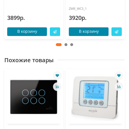
ZMR_WCS_1
3899р.
3920р.
В корзину
В корзину
Похожие товары