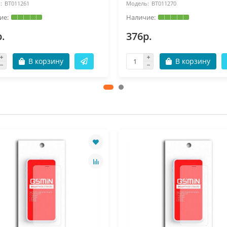
BT011261
BT011270
.
376р.
В корзину
В корзину