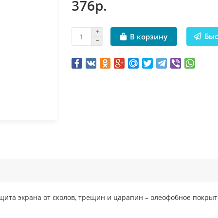
376р.
Быс
В корзину
щита экрана от сколов, трещин и царапин – олеофобное покрыт