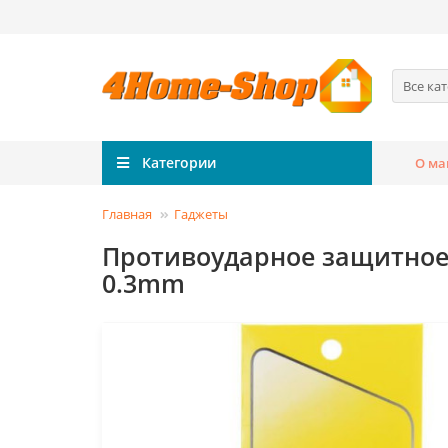
Все ка
Категории
О ма
Главная
Гаджеты
Противоударное защитное с
0.3mm