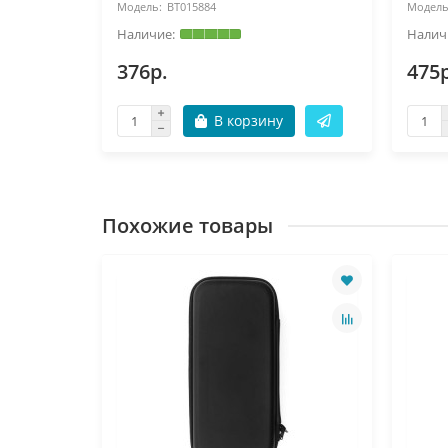
BT015884
376р.
475р
В корзину
Похожие товары