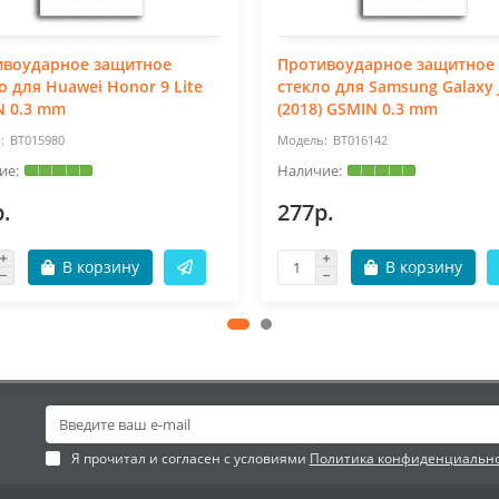
ивоударное защитное
Противоударное защитное
о для Huawei Honor 9 Lite
стекло для Samsung Galaxy 
N 0.3 mm
(2018) GSMIN 0.3 mm
BT015980
BT016142
.
277р.
В корзину
В корзину
Я прочитал и согласен с условиями
Политика конфиденциальн