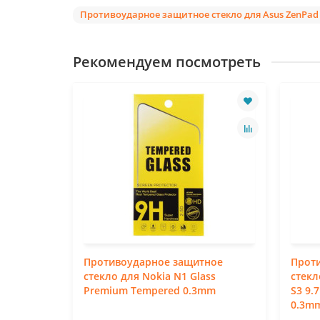
Противоударное защитное стекло для Asus ZenPad 
Рекомендуем посмотреть
ное
Противоударное защитное
Прот
axy Tab
стекло для Nokia N1 Glass
стекл
Tempered
Premium Tempered 0.3mm
S3 9.
0.3m