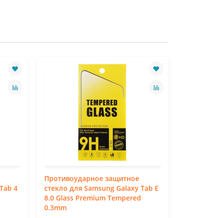
Противоударное защитное
Противо
Tab 4
стекло для Samsung Galaxy Tab E
стекло д
8.0 Glass Premium Tempered
Pro 8.4 
0.3mm
0.3mm