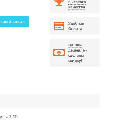
высокого
качества
трый заказ
Удобная
Оплата
Нашли
дешевле -
сделаем
скидку!
ие – 2.5D