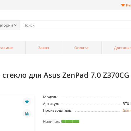
Из
тегории
газине
Заказ
Оплата
Доставк
текло для Asus ZenPad 7.0 Z370CG
Модель:
Артикул:
BT01
Производитель:
Gsm