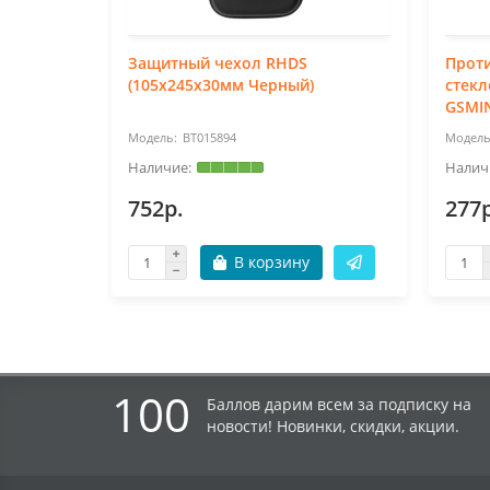
Защитный чехол RHDS
Прот
(105х245х30мм Черный)
стекл
GSMI
BT015894
752р.
277р
В корзину
100
Баллов дарим всем за подписку на
новости! Новинки, скидки, акции.