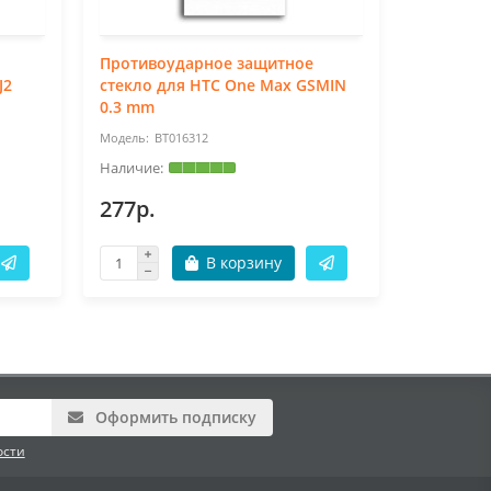
Противоударное защитное
Противо
J2
стекло для HTC One Max GSMIN
стекло д
0.3 mm
0.3 mm
BT016312
BT
277р.
277р.
В корзину
Оформить подписку
ости