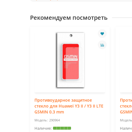
Рекомендуем посмотреть
ное
Противоударное защитное
Прот
lus
стекло для Huawei Y3 II / Y3 II LTE
стекл
GSMIN 0.3 mm
GSMI
290964