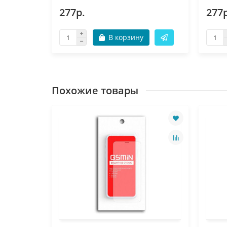
277р.
277р
В корзину
Похожие товары