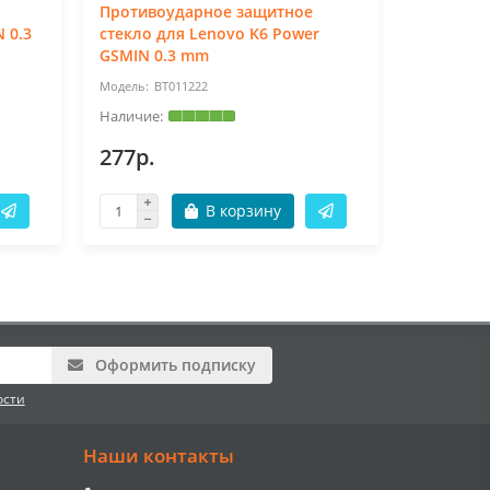
Противоударное защитное
Противо
 0.3
стекло для Lenovo K6 Power
стекло д
GSMIN 0.3 mm
GSMIN 0.
BT011222
BT
277р.
277р.
В корзину
Оформить подписку
ости
Наши контакты