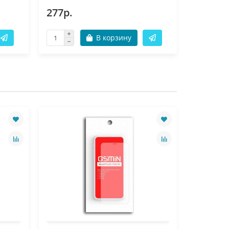
277р.
277р.
В корзину