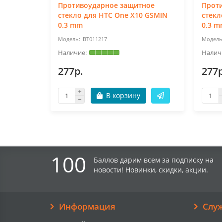
Противоударное защитное
Прот
стекло для HTC One X10 GSMIN
стекл
0.3 mm
0.3 
BT011217
277р.
277р
В корзину
100
Баллов дарим всем за подписку на
новости! Новинки, скидки, акции.
Информация
Слу