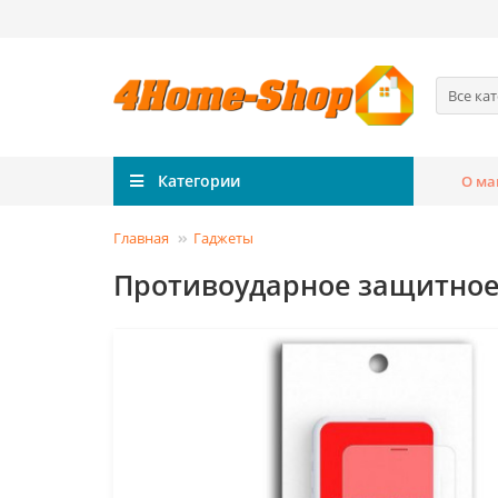
Все ка
Категории
О ма
Главная
Гаджеты
Противоударное защитное с