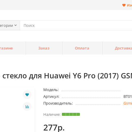
Из
тегории
газине
Заказ
Оплата
Доставк
текло для Huawei Y6 Pro (2017) G
Модель:
Артикул:
BT01
Производитель:
Gsm
277р.