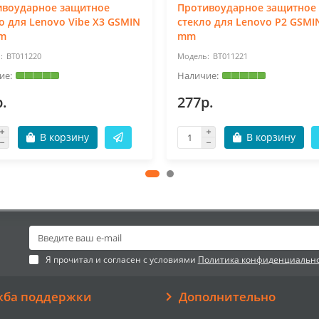
ивоударное защитное
Противоударное защитное
о для Lenovo Vibe X3 GSMIN
стекло для Lenovo P2 GSMIN
mm
mm
BT011220
BT011221
.
277р.
В корзину
В корзину
Я прочитал и согласен с условиями
Политика конфиденциальн
жба поддержки
Дополнительно