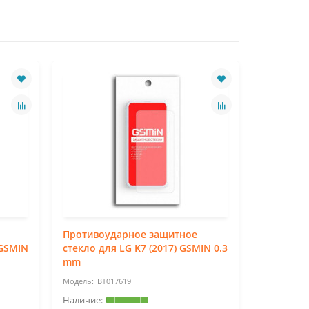
Противоударное защитное
Противо
 GSMIN
стекло для LG K7 (2017) GSMIN 0.3
стекло д
mm
GSMIN 0.
BT017619
BT