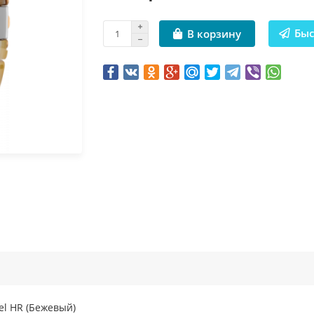
Быс
В корзину
el HR (Бежевый)