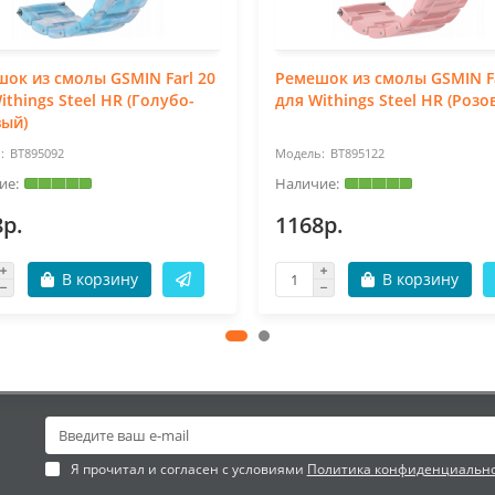
ок из смолы GSMIN Farl 20
Ремешок из смолы GSMIN Fa
ithings Steel HR (Голубо-
для Withings Steel HR (Розо
вый)
BT895092
BT895122
8р.
1168р.
В корзину
В корзину
Я прочитал и согласен с условиями
Политика конфиденциальн