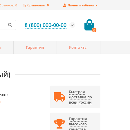
бранное:
0
Сравнение:
0
Личный кабинет
8 (800) 000-00-00
0
а
Гарантия
Контакты
ый)
Быстрая
5062
Доставка по
in
всей России
Гарантия
высокого
качества