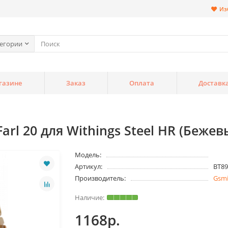
Из
тегории
газине
Заказ
Оплата
Доставк
rl 20 для Withings Steel HR (Бежев
Модель:
Артикул:
BT89
Производитель:
Gsm
1168р.