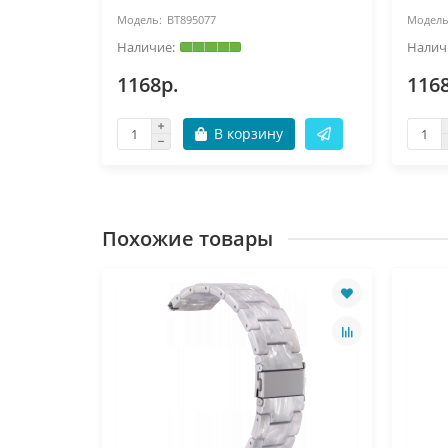
BT895077
1168р.
116
В корзину
Похожие товары