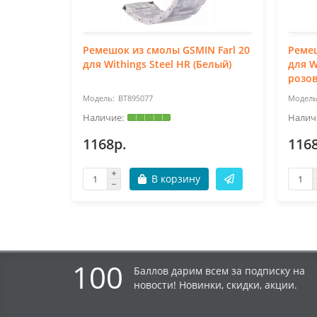
Ремешок из смолы GSMIN Farl 20
Ремеш
для Withings Steel HR (Белый)
для W
розо
BT895077
1168р.
116
В корзину
100
Баллов дарим всем за подписку на
новости! Новинки, скидки, акции.