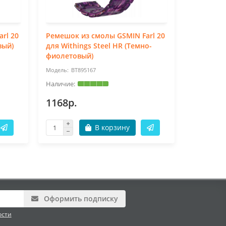
rl 20
Ремешок из смолы GSMIN Farl 20
Ремешок 
вый)
для Withings Steel HR (Темно-
для Withi
фиолетовый)
белый)
BT895167
BT
1168р.
1168р.
В корзину
Оформить подписку
ости