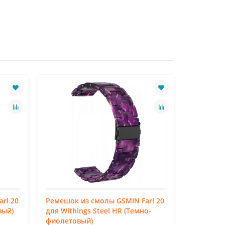
rl 20
Ремешок из смолы GSMIN Farl 20
Ремешок 
вый)
для Withings Steel HR (Темно-
для Withi
фиолетовый)
белый)