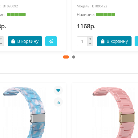
BT895092
BT895122
8р.
1168р.
В корзину
В корзину