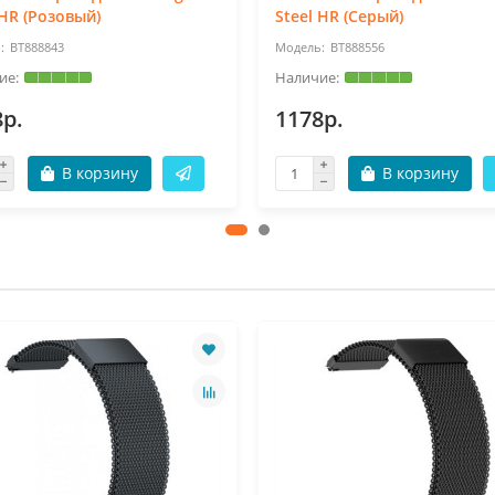
 HR (Розовый)
Steel HR (Серый)
BT888843
BT888556
8р.
1178р.
В корзину
В корзину