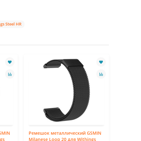
s Steel HR
SMIN
Ремешок металлический GSMIN
Ремешок
ngs
Milanese Loop 20 для Withings
Milanese 