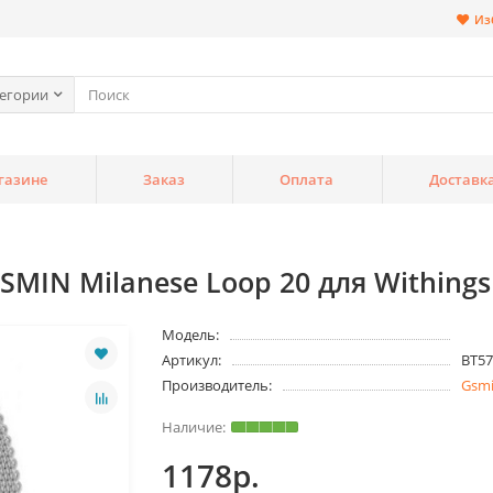
Из
тегории
газине
Заказ
Оплата
Доставк
IN Milanese Loop 20 для Withings 
Модель:
Артикул:
BT57
Производитель:
Gsm
1178р.