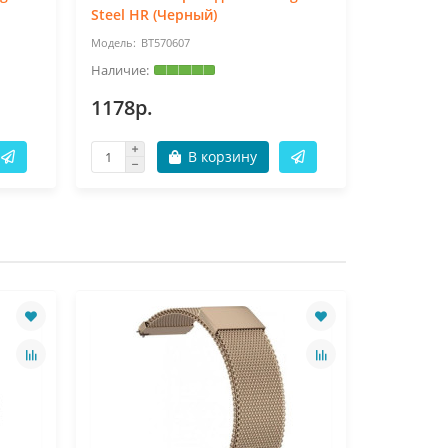
Steel HR (Черный)
Steel HR
BT570607
BT
1178р.
1178р.
В корзину