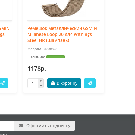
SMIN
Ремешок металлический GSMIN
Ремешок
ngs
Milanese Loop 20 для Withings
Snake Pro
Steel HR (Шампань)
HR (Золо
BT888828
BT
1178р.
1624р.
В корзину
Оформить подписку
ости