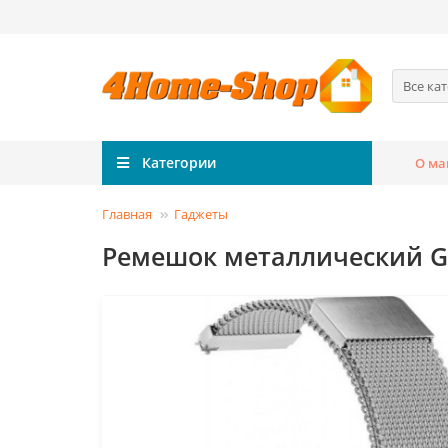
Все ка
Категории
О ма
Главная
Гаджеты
Ремешок металлический GSM