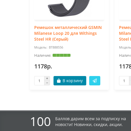
Ремешок металлический GSMIN
Реме
Milanese Loop 20 для Withings
Milan
Steel HR (Серый)
Steel
BT888556
1178р.
117
В корзину
100
Баллов дарим всем за подписку на
новости! Новинки, скидки, акции.