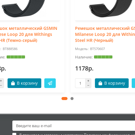
шок металлический GSMIN
Ремешок металлический G
ese Loop 20 для Withings
Milanese Loop 20 для Withi
 HR (Темно-серый)
Steel HR (Черный)
BT888586
BT570607
8р.
1178р.
В корзину
В корзину
Я прочитал и согласен с условиями
Политика конфиденциальн