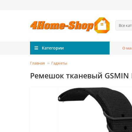
Все ка
Категории
О ма
Главная
Гаджеты
Ремешок тканевый GSMIN Di