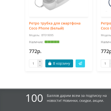
Ретро трубка для смартфона
Ретро
Coco Phone (Белый)
Coco 
BT019095
772р.
772р
В корзину
100
Баллов дарим всем за подписку на
новости! Новинки, скидки, акции.