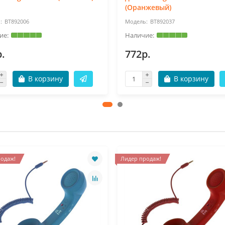
(Оранжевый)
BT892006
BT892037
.
772р.
В корзину
В корзину
одаж!
Лидер продаж!