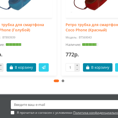
 трубка для смартфона
Ретро трубка для смартфо
Phone (Голубой)
Coco Phone (Красный)
BT893939
BT569043
.
772р.
В корзину
В корзину
Я прочитал и согласен с условиями
Политика конфиденциальн