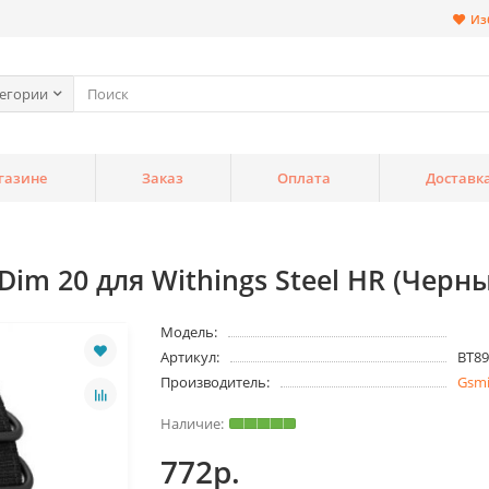
Из
тегории
газине
Заказ
Оплата
Доставк
m 20 для Withings Steel HR (Черн
Модель:
Артикул:
BT89
Производитель:
Gsm
772р.