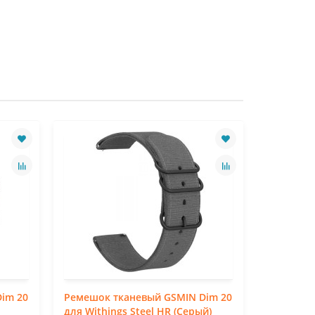
im 20
Ремешок тканевый GSMIN Dim 20
Ремешок 
для Withings Steel HR (Серый)
для Withi