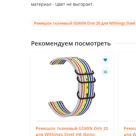
материал - Цвет не выгорает.
Ремешок тканевый GSMIN Dim 20 для Withings Steel
Рекомендуем посмотреть
IN Dim 20
Ремешок тканевый GSMIN Dim 20
Реме
иний)
для Withings Steel HR (Бело-
для W