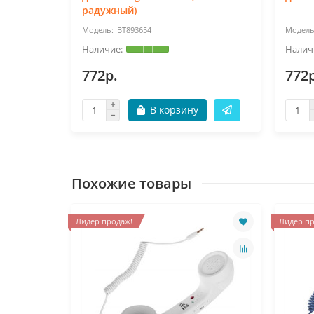
радужный)
BT893654
772р.
772р
В корзину
Похожие товары
Лидер продаж!
Лидер пр