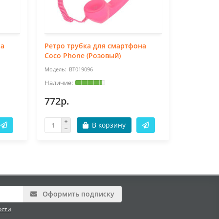
на
Ретро трубка для смартфона
Ретро тр
Coco Phone (Розовый)
Coco Pho
BT019096
BT
772р.
772р.
В корзину
Оформить подписку
ости