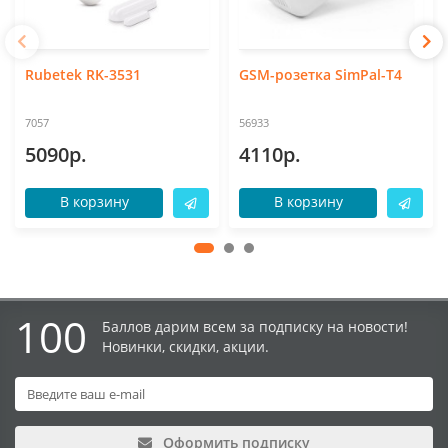
Rubetek RK-3531
GSM-розетка SimPal-T4
7057
56933
5090р.
4110р.
В корзину
В корзину
100
Баллов дарим всем за подписку на новости!
Новинки, скидки, акции.
Оформить подписку