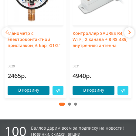
Манометр с
Контроллер SAURES R4,
электроконтактной
Wi-Fi, 2 канала + 8 RS-485,
приставкой, 6 бар, G1/2"
внутренняя антенна
3829
3831
2465р.
4940р.
В корзину
В корзину
100
Баллов дарим всем за подписку на новости!
Новинки, скидки, акции.